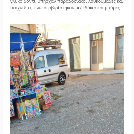
γλυκό δόντι' υπήρχαν παραδοσιακοί λουκουμάδες και
παιχνίδια, ενώ σερβιρίστηκαν μεζεδάκια και μπύρες.