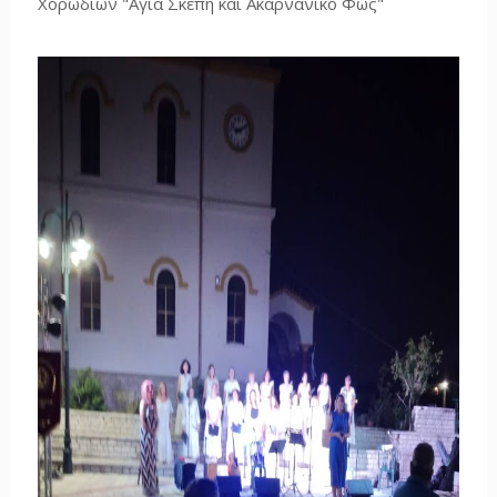
Χορωδιών "Αγια Σκεπη και Ακαρνανικό Φως"