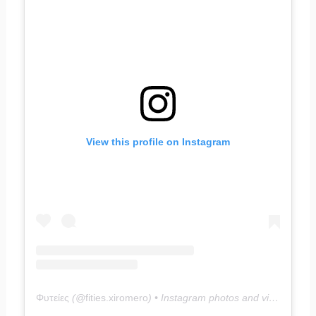
View this profile on Instagram
Φυτείες
(@
fities.xiromero
) • Instagram photos and videos