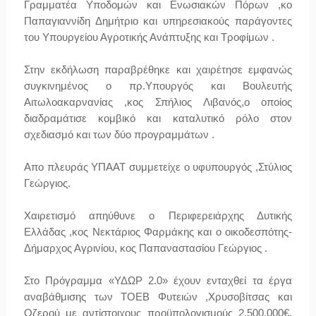
Γραμματέα Υποδομών και Ενωσιακών Πόρων ,κο
Παπαγιαννίδη Δημήτριο και υπηρεσιακούς παράγοντες
του Υπουργείου Αγροτικής Ανάπτυξης και Τροφίμων .
Στην εκδήλωση παραβρέθηκε και χαιρέτησε εμφανώς
συγκινημένος ο πρ.Υπουργός και Βουλευτής
Αιτωλοακαρνανίας ,κος Σπήλιος Λιβανός,ο οποίος
διαδραμάτισε κομβικό και καταλυτικό ρόλο στον
σχεδιασμό και των δύο προγραμμάτων .
Απο πλευράς ΥΠΑΑΤ συμμετείχε ο υφυπουργός ,Στύλιος
Γεώργιος.
Χαιρετισμό απηύθυνε ο Περιφερειάρχης Δυτικής
Ελλάδας ,κος Νεκτάριος Φαρμάκης και ο οικοδεσπότης-
Δήμαρχος Αγρινίου, κος Παπαναστασίου Γεώργιος .
Στο Πρόγραμμα «ΥΔΩΡ 2.0» έχουν ενταχθεί τα έργα
αναβάθμισης των ΤΟΕΒ Φυτειών ,Χρυσοβίτσας και
Οζερού με αντίστοιχους προϋπολογισμούς 2.500.000€,