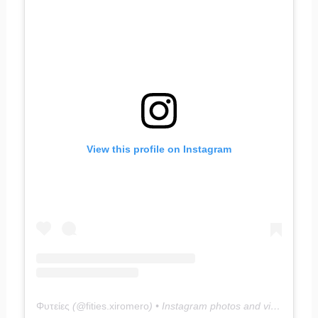
View this profile on Instagram
Φυτείες
(@
fities.xiromero
) • Instagram photos and videos