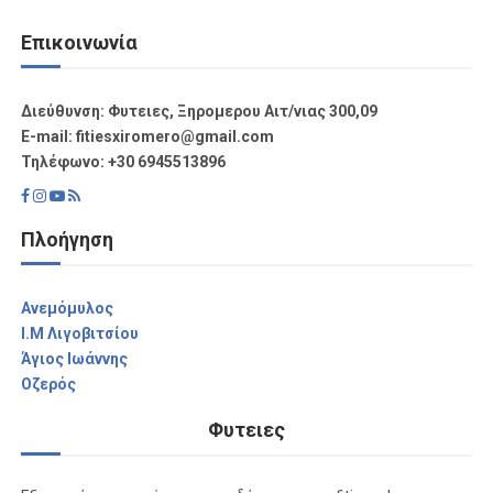
Επικοινωνία
Διεύθυνση: Φυτειες, Ξηρομερου Αιτ/νιας 300,09
Ε-mail: fitiesxiromero@gmail.com
Τηλέφωνο: +30 6945513896
Πλοήγηση
Aνεμόμυλος
I.M Λιγοβιτσίου
Άγιος Ιωάννης
Οζερός
Φυτειες