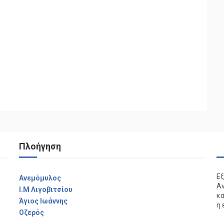
Πλοήγηση
Εξ
Aνεμόμυλος
Αν
I.M Λιγοβιτσίου
κα
Άγιος Ιωάννης
η 
Οζερός