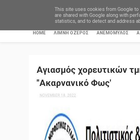
This site uses cookies from Google to d
are shared with Google along with perf
statistics, and to detect and address a
HOME
ΛΙΜΝΗ ΟΖΕΡΟΣ
ΑΝΕΜΟΜΥΛΟΣ
Α
Aγιασμός χορευτικών τ
"Ακαρνανικό Φως'
NOVEMBER 18, 2022