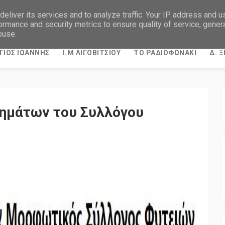
eliver its services and to analyze traffic. Your IP address and 
ormance and security metrics to ensure quality of service, gene
buse.
ΓΙΟΣ ΙΩΑΝΝΗΣ
Ι.Μ ΛΙΓΟΒΙΤΣΙΟΥ
ΤΟ ΡΑΔΙΟΦΩΝΑΚΙ
Δ. 
μημάτων του Συλλόγου