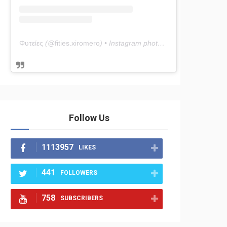
Φυτείες
(@
fities.xiromero
) • Instagram photos and videos
Follow Us
1113957
LIKES
441
FOLLOWERS
758
SUBSCRIBERS