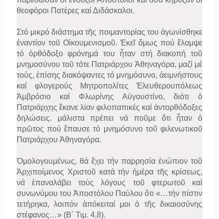
θεοφόροι Πατέρες καί Διδάσκαλοι.
Στό μικρό διάστημα τῆς ποιμαντορίας του ἀγωνίσθηκε
ἐναντίον τοῦ Οἰκουμενισμοῦ. Ἐκεῖ ὅμως πού ἔλαμψε
τό ὀρθόδοξο φρόνημά του ἦταν στή διακοπή τοῦ
μνημοσύνου τοῦ τότε Πατριάρχου Ἀθηναγόρα, μαζί μέ
τούς, ἐπίσης διακόψαντες τό μνημόσυνο, ἀειμνήστους
καί φλογερούς Μητροπολίτες Ἐλευθερουπόλεως
Ἀμβρόσιο καί Φλωρίνης Αὐγουστίνο, διότι ὁ
Πατριάρχης ἔκανε λίαν φιλοπαπικές καί ἀντορθόδοξες
δηλώσεις. μάλιστα πρέπει νά ποῦμε ὅτι ἦταν ὁ
πρῶτος πού ἔπαυσε τό μνημόσυνο τοῦ φιλενωτικοῦ
Πατριάρχου Ἀθηναγόρα.
Ὁμολογουμένως, θά ἔχει τήν παρρησία ἐνώπιον τοῦ
Ἀρχιποίμενος Χριστοῦ κατά τήν ἡμέρα τῆς κρίσεως,
νά ἐπαναλάβει τούς λόγους τοῦ φτερωτοῦ καί
συνωνύμου του Ἀποστόλου Παύλου ὅτι «…τήν πίστιν
τετήρηκα, λοιπόν ἀπόκειταί μοι ὁ τῆς δικαιοσύνης
στέφανος…» (Β´ Τιμ. 4,8).