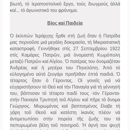
βιωτή, τό ἱεραποστολικό ἔργο, τούς διωγμούς ἀλλά
καί...
τό ἀγωνιστικό του φρόνημα.
Βίος καί Παιδεία
Ὁ ἐκλιπών Ἱεράρχης ἦρθε στή ζωή ὅταν ἡ Πατρίδα
μας περνοῦσε μιά μεγάλη δοκιμασία, τή Μικρασιατική
καταστροφή. Γεννήθηκε στίς 27 Σεπτεμβρίου 1922
στίς Καμάρες Πατρῶν, μιά ὀνομαστή Κωμόπολη
μεταξύ Πατρῶν καί Αἰγίου. Ὁ πατέρας του ὀνομαζόταν
Ἀνδρέας καί ἡ μητέρα του Πηνελόπη. Ἀπό τό
εὐλογημένο αὐτό ζευγάρι προῆλθαν ἑπτά παιδιά. Ὁ
τέταρτος ἦταν ὁ Γέροντας. Οἱ γονεῖς γιά νά
εὐχαριστήσουν τό Θεό καί τήν Παναγία γιά τή γέννησή
του, βάπτισαν τό τέταρτο παιδί τους -τόν Γέροντα-
στήν Παναγία Τρυπητή τοῦ Αἰγίου καί πῆρε τό ὄνομα
Γεώργιος. Μυρωμένος καί βαπτισμένος ἔλαβε τή
χάρη τοῦ Θεοῦ καί κατέστη ἱκανός πλέον νά
ἀντιμετωπίσει στήν πορεία τῆς ζωῆς του τά
πεπυρωμένα βέλη τοῦ πονηροῦ. Ἡ ἁγνή του ψυχή