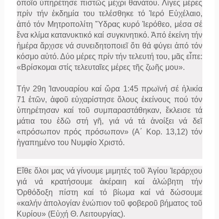
ὁποῖο ὑπηρέτησε πιστῶς μέχρι θανάτου. Λίγες μέρες
πρίν τήν ἐκδημία του τελέσθηκε τό Ἱερό Εὐχέλαιο,
ἀπό τόν Μητροπολίτη Ὕδρας κυρό Ἱερόθεο, μέσα σέ
ἕνα κλίμα κατανυκτικό καί συγκινητικό. Ἀπό ἐκείνη τήν
ἡμέρα ἄρχισε νά συνειδητοποιεῖ ὅτι θά φύγει ἀπό τόν
κόσμο αὐτό. Δύο μέρες πρίν τήν τελευτή του, μᾶς εἶπε:
«Βρίσκομαι στίς τελευταῖες μέρες τῆς ζωῆς μου».
Τήν 29η Ἰανουαρίου καί ὥρα 1:45 πρωϊνή σέ ἡλικία
71 ἐτῶν, ἀφοῦ εὐχαρίστησε ὅλους ἐκείνους πού τόν
ὑπηρέτησαν καί τοῦ συμπαραστάθηκαν, ἔκλεισε τά
μάτια του ἐδῶ στή γῆ, γιά νά τά ἀνοίξει νά δεῖ
«πρόσωπον πρός πρόσωπον» (Α΄ Κορ. 13,12) τόν
ἠγαπημένο του Νυμφίο Χριστό.
Εἴθε ὅλοι μας νά γίνουμε μιμητές τοῦ Ἁγίου Ἱεράρχου
γιά νά κρατήσουμε ἀκέραιη καί ἀλώβητη τήν
Ὀρθόδοξη πίστη καί τό βίωμα καί νά δώσουμε
«καλήν ἀπολογίαν ἐνώπιον τοῦ φοβεροῦ βήματος τοῦ
Κυρίου» (Εὐχή Θ. Λειτουργίας).