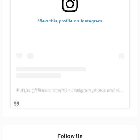
View this profile on Instagram
Φυτείες
(@
fities.xiromero
) • Instagram photos and videos
Follow Us