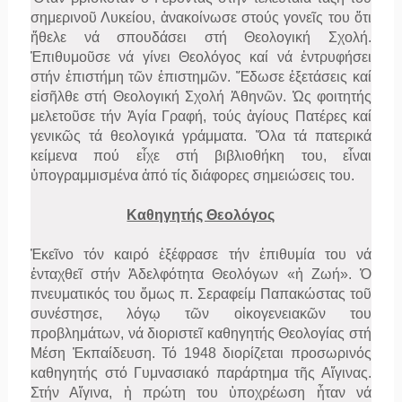
σημερινοῦ Λυκείου, ἀνακοίνωσε στούς γονεῖς του ὅτι
ἤθελε νά σπουδάσει στή Θεολογική Σχολή.
Ἐπιθυμοῦσε νά γίνει Θεολόγος καί νά ἐντρυφήσει
στήν ἐπιστήμη τῶν ἐπιστημῶν. Ἔδωσε ἐξετάσεις καί
εἰσῆλθε στή Θεολογική Σχολή Ἀθηνῶν. Ὡς φοιτητής
μελετοῦσε τήν Ἁγία Γραφή, τούς ἁγίους Πατέρες καί
γενικῶς τά θεολογικά γράμματα. Ὅλα τά πατερικά
κείμενα πού εἶχε στή βιβλιοθήκη του, εἶναι
ὑπογραμμισμένα ἀπό τίς διάφορες σημειώσεις του.
Καθηγητής Θεολόγος
Ἐκεῖνο τόν καιρό ἐξέφρασε τήν ἐπιθυμία του νά
ἐνταχθεῖ στήν Ἀδελφότητα Θεολόγων «ἡ Ζωή». Ὁ
πνευματικός του ὅμως π. Σεραφείμ Παπακώστας τοῦ
συνέστησε, λόγῳ τῶν οἰκογενειακῶν του
προβλημάτων, νά διοριστεῖ καθηγητής Θεολογίας στή
Μέση Ἐκπαίδευση. Τό 1948 διορίζεται προσωρινός
καθηγητής στό Γυμνασιακό παράρτημα τῆς Αἴγινας.
Στήν Αἴγινα, ἡ πρώτη του ὑποχρέωση ἦταν νά