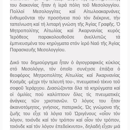
του διακονίας ἦταν ἡ ἱερά πόλη τοῦ Μεσολογγίου.
Πολλοί Μεσολογγίτες καί Αἰτωλοακαρνάνες
ἐνθυμοῦνται τήν προσήνεια πού τόν διέκρινε, τήν
ταπείνωση καί τή λιπαρή γνώση τῆς Ἁγίας Γραφῆς. Ὁ
Μητροπολίτης Αἰτωλίας καί Ἀκαρνανίας κυρός
Ἱερόθεος παρακολουθοῦσε ἀνελλιπῶς τά
ἐμπνευσμένα του κηρύγματα στόν ἱερό Ναό τῆς Ἁγίας
Παρασκευῆς Μεσολογγίου.
Δικό του δημιούργημα ἦταν ὁ ἁγιογραφικός κύκλος
στό Μεσολόγγι, τόν ὁποῖο συνέχισε ἐπάξια ὁ
θεοφόρος Μητροπολίτης Αἰτωλίας καί Ἀκαρνανίας
Κοσμᾶς -μέχρι τήν τελευτή του-, πνευματικό τέκνο τοῦ
σοφοῦ Ἱεράρχου. Διασώζονται ὅλα τά κηρύγματα καί
οἱ ὁμιλίες πού καλύπτουν ὅλες τίς πνευματικές
ἀνάγκες τῶν χριστιανῶν. Ὁ λόγος του ἦταν
ἀκαινοτόμητος, γνήσιος, πατερικός. Ὡς γνώμονα τῆς
ζωῆς του εἶχε τά λόγια τοῦ Ὡριγένους «οἷον τόν
λόγον, τοιόνδε καί τόν τρόπον καί οἷον τόν τρόπον,
τοιόνδε καί τόν λόγον ἐπεδείκνυτο», δηλαδή εἶχαν μιά