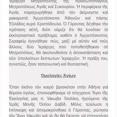
Ἱεραρχία Μητροπολίτης τῆς προσωποπαγοῦς
Μητροπόλεως Ἁγιᾶς καί Συκουρίου. Ἡ περιφέρεια τῆς
Ἁγιᾶς παραχωρήθηκε ἀπό τόν ἀείμνηστο καί
μακαριστό Ἀρχιεπίσκοπο Ἀθηνῶν καί πάσης
Ἑλλάδος κυρό Χριστόδουλο. Ὁ Γέροντας δέχθηκε τήν
πρόταση αὐτή, διότι νόμιζε ὅτι θά λυνόταν τό
ἐκκλησιαστικό πρόβλημα, καθότι ὁ Ἀρχιεπίσκοπος
Σεραφείμ ἐγγυήθηκε πώς, μαζί μέ αὐτόν καί τούς
ἄλλους δύο Ἱεράρχες πού τοποθετήθηκαν σέ
Μητροπόλεις, θά ἀκολουθοῦσε ἡ ἀποκατάσταση καί
τῶν ὑπολοίπων ἔκπτωτων Ἱεραρχῶν. Ἡ πράξη του,
συνεπῶς, ἦταν ταπεινωτική καί θυσιαστική.
Ὁμολογίες Ἁγίων
Ὅταν ἐκεῖνο τόν καιρό βρισκόταν στήν Ἀθήνα γιά
θέματα ὑγείας, ἐπισκεφθήκαμε τό σύγχρονο Ἅγιο τῆς
Ἐκκλησίας μας π. Ἰάκωβο Τσαλίκη, ἡγούμενο τῆς
Ἱερᾶς Μονῆς Ὁσίου Δαβίδ. Μόλις τελείωσε ἡ
ἐπίσκεψη καί ἀπομακρύνθηκε ὁ Γέροντας, ρώτησα
τόν Ἅγιο Ἰάκωβο γιά τό ἄν θά ἔπρεπε νά ὑπηρετήσει