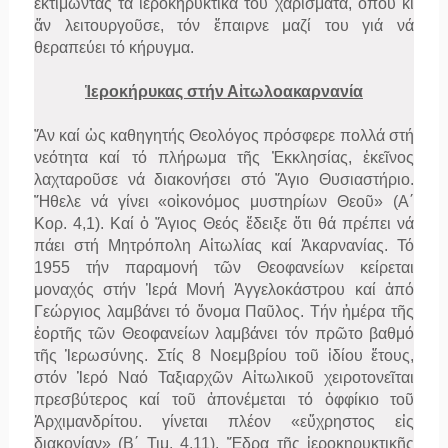
ἐκτιμώντας τά ἱεροκηρυκτικά του χαρίσματα, ὅπου κι
ἄν λειτουργοῦσε, τόν ἔπαιρνε μαζί του γιά νά
θεραπεύει τό κήρυγμα.
Ἱεροκήρυκας στήν Αἰτωλοακαρνανία
Ἄν καί ὡς καθηγητής Θεολόγος πρόσφερε πολλά στή
νεότητα καί τό πλήρωμα τῆς Ἐκκλησίας, ἐκεῖνος
λαχταροῦσε νά διακονήσει στό Ἅγιο Θυσιαστήριο.
Ἤθελε νά γίνει «οἰκονόμος μυστηρίων Θεοῦ» (Α΄
Κορ. 4,1). Καί ὁ Ἅγιος Θεός ἔδειξε ὅτι θά πρέπει νά
πάει στή Μητρόπολη Αἰτωλίας καί Ἀκαρνανίας. Τό
1955 τήν παραμονή τῶν Θεοφανείων κείρεται
μοναχός στήν Ἱερά Μονή Ἀγγελοκάστρου καί ἀπό
Γεώργιος λαμβάνει τό ὄνομα Παῦλος. Τήν ἡμέρα τῆς
ἑορτῆς τῶν Θεοφανείων λαμβάνει τόν πρῶτο βαθμό
τῆς Ἱερωσύνης. Στίς 8 Νοεμβρίου τοῦ ἰδίου ἔτους,
στόν Ἱερό Ναό Ταξιαρχῶν Αἰτωλικοῦ χειροτονεῖται
πρεσβύτερος καί τοῦ ἀπονέμεται τό ὀφφίκιο τοῦ
Ἀρχιμανδρίτου. γίνεται πλέον «εὔχρηστος εἰς
διακονίαν» (Β΄ Τιμ. 4,11). Ἕδρα τῆς ἱεροκηρυκτικῆς