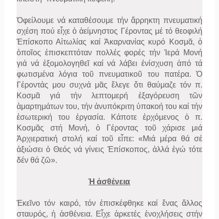
Ὀφείλουμε νά καταθέσουμε τήν ἄρρηκτη πνευματική
σχέση πού εἶχε ὁ ἀείμνηστος Γέροντας μέ τό θεοφιλή
Ἐπίσκοπο Αἰτωλίας καί Ἀκαρνανίας κυρό Κοσμᾶ, ὁ
ὁποῖος ἐπισκεπτόταν πολλές φορές τήν Ἱερά Μονή
γιά νά ἐξομολογηθεῖ καί νά λάβει ἐνίσχυση ἀπό τά
φωτισμένα λόγια τοῦ πνευματικοῦ του πατέρα. Ὁ
Γέροντάς μου συχνά μᾶς ἔλεγε ὅτι θαύμαζε τόν π.
Κοσμᾶ γιά τήν λεπτομερή ἐξαγόρευση τῶν
ἁμαρτημάτων του, τήν ἀνυπόκριτη ὑπακοή του καί τήν
ἐσωτερική του ἐργασία. Κάποτε ἐρχόμενος ὁ π.
Κοσμᾶς στή Μονή, ὁ Γέροντας τοῦ χάρισε μιά
Ἀρχιερατική στολή καί τοῦ εἶπε: «Μιά μέρα θά σέ
ἀξιώσει ὁ Θεός νά γίνεις Ἐπίσκοπος, ἀλλά ἐγώ τότε
δέν θά ζῶ».
Ἡ ἀσθένεια
Ἐκεῖνο τόν καιρό, τόν ἐπισκέφθηκε καί ἕνας ἄλλος
σταυρός, ἡ ἀσθένεια. Εἶχε ἀρκετές ἐνοχλήσεις στήν