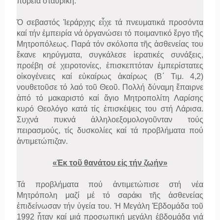
πορεία σταυρική.
Ὁ σεβαστός Ἱεράρχης εἶχε τά πνευματικά προσόντα
καί τήν ἐμπειρία νά ὀργανώσει τό ποιμαντικό ἔργο τῆς
Μητροπόλεως. Παρά τόν σκόλοπα τῆς ἀσθενείας του
ἔκανε κηρύγματα, συγκάλεσε ἱερατικές συνάξεις,
προέβη σέ χειροτονίες, ἐπισκεπτόταν ἐμπερίστατες
οἰκογένειες καί εὐκαίρως ἀκαίρως (Β΄ Τιμ. 4,2)
νουθετοῦσε τό λαό τοῦ Θεοῦ. Πολλή δύναμη ἔπαιρνε
ἀπό τό μακαριστό καί ἅγιο Μητροπολίτη Λαρίσης
κυρό Θεολόγο κατά τίς ἐπισκέψεις του στή Λάρισα.
Συχνά πυκνά ἀλληλοεξομολογοῦνταν τούς
πειρασμούς, τίς δυσκολίες καί τά προβλήματα πού
ἀντιμετώπιζαν.
«Ἐκ τοῦ θανάτου εἰς τήν ζωήν»
Τά προβλήματα πού ἀντιμετώπισε στή νέα
Μητρόπολη μαζί μέ τό σαράκι τῆς ἀσθενείας
ἐπιδείνωσαν τήν ὑγεία του. Ἡ Μεγάλη Ἑβδομάδα τοῦ
1992 ἦταν καί μιά προσωπική μεγάλη ἑβδομάδα γιά