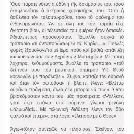
Ὅσο παρατεινόταν ἡ ὀδύνη τῆς δοκιμασίας του, τόσο
ἐκδηλωνόταν ὁ ἀκέραιος χαρακτήρας του. Ὅσο ἡ
ἀσθένεια τόν ταλαιπωροῦσε, τόσο τό φρόνημά του
ἐνδυναμωνόταν. Ἄν σέ ὅλη του τήν πορεία εἶχε
ἁγιότητα βίου, οἱ τελευταῖες του ἡμέρες ἦταν ὁσιακές.
Ἀδιαλείπτως προσευχόταν. Ἔψαλλε συχνά τό
τροπάριο «τί ἀνταποδώσωμεν τῷ Κυρίῳ…». Πολλές
φορές ἐξομολογεῖτο μέ ἱερό πόθο καί βαθιά κατάνυξη
καί κοινωνοῦσε τῶν Ἀχράντων Μυστηρίων. Μέ πόση
λαχτάρα, ἐνθυμούμαστε, ἔψαλλε τό τροπάριο «τοῦ
δείπνου σου τοῦ μυστικοῦ, σήμερον Υἱέ Θεοῦ
κοινωνῶν με παράλαβε!». Συχνά, κοίταζε τόν οὐρανό
καί ὅταν τόν ρωτοῦσαν τί βλέπει ἔλεγε: «Βλέπω
οὐράνια πράγματα, ἀλλά δέν μπορῶ νά πῶ!». Ὅσοι
βρισκόμασταν κοντά του, μᾶς προέτρεπε: «Ψάλλατε,
γιατί ἐκεῖ ἐπάνω στά οὐράνια γίνεται μεγάλη
ψαλμωδία!». Μέ τελωνική διάθεση ἔλεγε τόν 50ο
ψαλμό καί ἐπέμενε στά λόγια «ἐλέησόν με ὁ Θεός».
Ἀγωνιζόταν συνεχῶς νά πλησιάσει Ἐκεῖνον, τόν