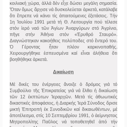
κοιλιακή χώρα, ἀλλά δέν εἶχε δώσει μεγάλη σημασία.
Ὅταν ὅμως ἄρχισε νά δυσκολεύεται ἀρκετά, κατάλαβε
ὅτι ἔπρεπε νά κάνει τίς ἀπαιτούμενες ἐξετάσεις. Τήν
1η Ἰουλίου 1991 μετά τή Θ. Λειτουργία πού τέλεσε
στόν ἱερό ναό τῶν Ἁγίων Ἀναργύρων στό Ἀγρίνιο,
πῆγε στήν Ἀθήνα στόν «Ἐρυθρό Σταυρό».
Διαγνώστηκαν κακοήθεις πολύποδες στό ἔντερό του.
Ὁ Γέροντας ἦταν πλέον καρκινοπαθής.
Χειρουργήθηκε ἐσπευσμένα καί εἶναι ἀλήθεια ὅτι
βοηθήθηκε ἀρκετά.
Δικαίωση
Μέ δικές του ἐνέργειες ἄνοιξε ὁ δρόμος γιά τό
Συμβούλιο τῆς Ἐπικρατείας γιά νά ἔλθει ἡ δικαίωση
τῶν 12 ἐκπτώτων Ἱεραρχῶν. Μετά τίς ἀθωωτικές
δικαστικές ἀποφάσεις, ἡ Διαρκής Ἱερά Σύνοδος ὅρισε
μικτή Ἐπιτροπή ἐκ Συνοδικῶν καί δικαιωθέντων, μέ
ἀποτέλεσμα, στίς 10 Σεπτεμβρίου 1991, ὁ ἀείμνηστος
Μητροπολίτης Παῦλος νά τοποθετηθεῖ ἀπό τήν