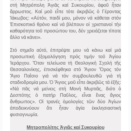
στή Μητρόπολη Ἁγιᾶς καί Συκουρίου, ἀφοῦ ἦταν
ἄρρωστος. Καί μοῦ εἶπε τότε ἀκριβῶς ὁ Γέροντας
Ἰάκωβος: «Αὐτόν, παιδί μου, μόνον νά κάθεται στόν
Ἐπισκοπικό θρόνο καί νά βλέπουν οἱ χριστιανοί τήν
καθαρότητα τοῦ προσώπου του, δέν χρειάζεται τίποτε
ἄλλο νά κάνει».
Στό σημεῖο αὐτό, ἐπιτρέψτε μου νά κάνω καί μιά
προσωπική ἐξομολόγηση πρός τιμήν τοῦ Ἁγίου
Ἱεράρχου. Ὅταν τελείωσα τή Θεολογική Σχολή τῆς
Θεσσαλονίκης, ἐπισκέφθηκα στό Ἅγιον Ὄρος τόν
Ἅγιο Παῒσιο γιά νά τόν συμβουλευθῶ γιά τή
σταδιοδρομία μου. Ὁ Ἅγιος μοῦ εἶπε ἀκριβῶς τά ἑξῆς:
«Νά πᾶς νά μείνεις στή Μονή Μυρτιᾶς, διότι ὁ
Δεσπότης ὁ πατήρ Παῦλος, εἶναι ἕνας ἅγιος
ἄνθρωπος». Οἱ τρανές ὁμολογίες τῶν δύο Ἁγίων
ἀποδεικνύουν ὅτι ἦταν ἁγία ἐκκλησιαστική
φυσιογνωμία.
Μητροπολίτης Ἁγιᾶς καί Συκουρίου