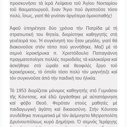
προσκυνήσει τά ἱερά Λείψανα τοῦ Ἁγίου Νεκταρίου
τοῦ θαυματουργοῦ, ἕναν Ἅγιο πού ἀγαποῦσε τόσο
πολύ, ἴσως, γιατί θά γινόταν ἀργότερα ὁμοιοπαθής!
Ἀφοῦ ὑπηρέτησε δύο χρόνια τήν Πατρίδα μέ τή
στρατιωτική του θητεία, διορίστηκε καθηγητής στή
γενέτειρά του. Ἡ συγκίνησή του ἦταν μεγάλη, γιατί θά
διακονοῦσε στόν τόπο πού γεννήθηκε. Μαζί μέ τό
σεμνό ἱεροκήρυκα π. Χριστόδουλο Παπαγιάννη
πραγματοποίησε πολλές περιοδεῖες τά καλοκαίρια καί
ἀσκήθηκε στό ὡραῖο καί θεοφιλές ἔργο τοῦ
ἱεροκήρυκος, τό ὁποῖο τόσο πολύ τόν μαγνήτιζε καί
τόν συγκινοῦσε ἀπό τήν παιδική του ἡλικία.
Τό 1953 διορίζεται μόνιμος καθηγητής στό Γυμνάσιο
τῆς Κόνιτσας. καί ἐδῶ ἐργάσθηκε μέ αὐταπάρνηση
καί φόβο Θεοῦ. Φερόταν στούς μαθητές μέ
παιδαγωγική ἀγάπη καί δικαιοσύνη. Στήν Κόνιτσα
συνδέθηκε πνευματικά μέ τόν ἀείμνηστο Μητροπολίτη
Δρυϊνουπόλεως κυρό Δημήτριο. Ὁ σεμνός Ἱεράρχης