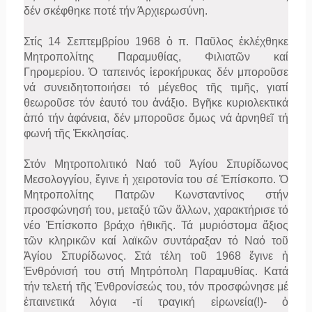
δέν σκέφθηκε ποτέ τήν Άρχιερωσύνη.
Στίς 14 Σεπτεμβρίου 1968 ὁ π. Παῦλος ἐκλέχθηκε
Μητροπολίτης Παραμυθίας, Φιλιατῶν καί
Γηρομερίου. Ὁ ταπεινός ἱεροκήρυκας δέν μποροῦσε
νά συνειδητοποιήσει τό μέγεθος τῆς τιμῆς, γιατί
θεωροῦσε τόν ἑαυτό του ἀνάξιο. Βγῆκε κυριολεκτικά
ἀπό τήν ἀφάνεια, δέν μποροῦσε ὅμως νά ἀρνηθεῖ τή
φωνή τῆς Ἐκκλησίας.
Στόν Μητροπολιτικό Ναό τοῦ Ἁγίου Σπυρίδωνος
Μεσολογγίου, ἔγινε ἡ χειροτονία του σέ Ἐπίσκοπο. Ὁ
Μητροπολίτης Πατρῶν Κωνσταντίνος στήν
προσφώνησή του, μεταξύ τῶν ἄλλων, χαρακτήρισε τό
νέο Ἐπίσκοπο βράχο ἠθικῆς. Τά μυριόστομα ἄξιος
τῶν κληρικῶν καί λαϊκῶν συντάραξαν τό Ναό τοῦ
Ἁγίου Σπυρίδωνος. Στά τέλη τοῦ 1968 ἔγινε ἡ
Ἐνθρόνισή του στή Μητρόπολη Παραμυθίας. Κατά
τήν τελετή τῆς Ἐνθρονίσεώς του, τόν προσφώνησε μέ
ἐπαινετικά λόγια -τί τραγική εἰρωνεία(!)- ὁ