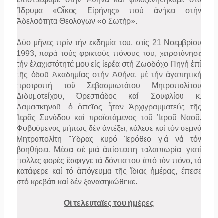
Ἵδρυμα «Οἶκος Εἰρήνης» πού ἀνήκει στήν
Ἀδελφότητα Θεολόγων «ὁ Σωτήρ».
Δύο μῆνες πρίν τήν ἐκδημία του, στίς 21 Νοεμβρίου
1993, παρά τούς φρικτούς πόνους του, χειροτόνησε
τήν ἐλαχιστότητά μου εἰς ἱερέα στή Ζωοδόχο Πηγή ἐπί
τῆς ὁδοῦ Ἀκαδημίας στήν Ἀθήνα, μέ τήν ἀγαπητική
προτροπή τοῦ Σεβασμιωτάτου Μητροπολίτου
Διδυμοτείχου, Ὀρεστιάδος καί Σουφλίου κ.
Δαμασκηνοῦ, ὁ ὁποῖος ἦταν Ἀρχιγραμματεύς τῆς
Ἱερᾶς Συνόδου καί προϊστάμενος τοῦ Ἱεροῦ Ναοῦ.
Φοβούμενος μήπως δέν ἀντέξει, κάλεσε καί τόν σεμνό
Μητροπολίτη Ὕδρας κυρό Ἱερόθεο γιά νά τόν
βοηθήσει. Μέσα σέ μιά ἀπίστευτη ταλαιπωρία, γιατί
πολλές φορές ἔσφιγγε τά δόντια του ἀπό τόν πόνο, τά
κατάφερε καί τό ἀπόγευμα τῆς ἴδιας ἡμέρας, ἔπεσε
στό κρεβάτι καί δέν ξανασηκώθηκε.
Οἱ τελευταῖες του ἡμέρες