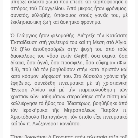
ὑπῆρξε ἐκλεκτό χῶμα πού ἔπεσε καί καρποφόρησε ὁ
σπόρος τοῦ Εὐαγγελίου. Ἀπό μικρός ἦταν φρόνιμος,
συνετός, εὐλαβής, ὑπάκουος στούς γονεῖς του, μέ
ἐκκλησιαστική ζωή καί άσκητικό φρόνημα.
Ὁ Γεώργιος ἦταν φιλομαθής. Διέτρεξε τήν Κατώτατη
Ἐκπαίδευση στή γενέτειρά του καί τή Μέση στό Αἴγιο.
Μέ ζῆλο ἀποθησαύριζε στήν ψυχή του ἀπό τούς
δασκάλους του «ὅσα ἐστίν ἀληθῆ, ὅσα σεμνά, ὅσα
δίκαια, ὅσα ἁγνά, ὅσα προσφιλῆ, ὅσα εὔφημα» (Φιλ.
4,8), πού θά τόν βοηθοῦσαν στήν κατά Χριστόν καί
κατά κόσμον μόρφωσή του. Στά δύσκολα χρόνια τῆς
ἐφηβείας, συνεδέθη πνευματικά μέ τή χριστιανική
Ἕνωση Αἰγίου καί μέ τήν παρακολούθηση τῶν
χριστιανικῶν μαθημάτων στερεώθηκε στήν πίστη καί
καλλιέργησε τό ἦθος του. Ἰδιαιτέρως, βοηθήθηκε ἀπό
τόν ἱεροκήρυκα τῆς Μητροπόλεως Πατρῶν π.
Χριστόδουλο Παπαγιάννη, τόν ὁποῖο εἶχε πνευματικό
καί τόν π. Ἀλέξανδρο Γκανιάτσο.
Ὅταν βρισκόταν ὁ Γέροντας στήν τελευταία τάξη τοῦ