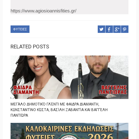
https://www.agiosioannisfities.gr/
ΦΥΤΕΙΕΣ
RELATED POSTS
ΜΕΓΆΛΟ ΔΗΜΟΤΙΚΌ ΓΛΈΝΤΙ ΜΕ ΦΑΙΔΡΑ ΔΙΑΜΑΝΤΗ,
ΚΩΝΣΤΑΝΤΊΝΟ ΚΏΣΤΑ, ΒΑΣΊΛΗ ΖΑΒΑΝΤΊΑ ΚΑΙ ΒΑΓΓΈΛΗ
ΠΑΝΤΙΏΡΑ