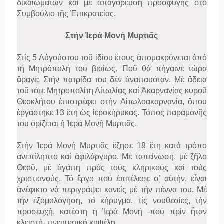
δικαιωμάτων καί μέ ἀπαγόρευση προσφυγῆς στό
Συμβούλιο τῆς Ἐπικρατείας.
Στήν Ἱερά Μονή Μυρτιᾶς
Στίς 5 Αὐγούστου τοῦ ἰδίου ἔτους ἀπομακρύνεται ἀπό
τή Μητρόπολή του βιαίως. Ποῦ θά πήγαινε τώρα
ἄραγε; Στήν πατρίδα του δέν ἀναπαυόταν. Μέ ἄδεια
τοῦ τότε Μητροπολίτη Αἰτωλίας καί Ἀκαρνανίας κυροῦ
Θεοκλήτου ἐπιστρέφει στήν Αἰτωλοακαρνανία, ὅπου
ἐργάστηκε 13 ἔτη ὡς ἱεροκήρυκας. Τόπος παραμονῆς
του ὁρίζεται ἡ Ἱερά Μονή Μυρτιᾶς.
Στήν Ἱερά Μονή Μυρτιᾶς ἔζησε 18 ἔτη κατά τρόπο
ἀνεπίληπτο καί ἀφιλάργυρο. Με ταπείνωση, μέ ζῆλο
Θεοῦ, μέ ἀγάπη πρός τούς κληρικούς καί τούς
χριστιανούς. Τό ἔργο πού ἐπιτέλεσε σ’ αὐτήν, εἶναι
ἀνέφικτο νά περιγράψει κανείς μέ τήν πέννα του. Μέ
τήν ἐξομολόγηση, τό κήρυγμα, τίς νουθεσίες, τήν
προσευχή, κατέστη ἡ Ἱερά Μονή -πού πρίν ἦταν
κλειστή- πνευματική κυψέλη.