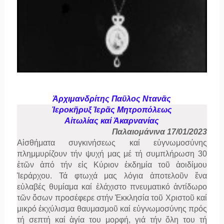
Ἀρχιμανδρίτης Παῦλος Ντανᾶς
Ἱεροκῆρυξ Ἱερᾶς Μητροπόλεως
Αἰτωλίας καί Ἀκαρνανίας
Παλαιομάνινα 17/01/2023
Αἰσθήματα συγκινήσεως καί εὐγνωμοσύνης
πλημμυρίζουν τήν ψυχή μας μέ τή συμπλήρωση 30
ἐτῶν ἀπό τήν εἰς Κύριον ἐκδημία τοῦ ἀοιδίμου
Ἱεράρχου. Τά φτωχά μας λόγια ἀποτελοῦν ἕνα
εὐλαβές θυμίαμα καί ἐλάχιστο πνευματικό ἀντίδωρο
τῶν ὅσων προσέφερε στήν Ἐκκλησία τοῦ Χριστοῦ καί
μικρό ἐκχύλισμα θαυμασμοῦ καί εὐγνωμοσύνης πρός
τή σεπτή καί ἁγία του μορφή, γιά τήν ὅλη του τή