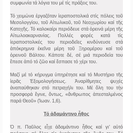
συμφωνία τά λόγια του μέ τίς πράξεις του.
Τό χειμώνα ἐργαζόταν ἱεραποστολικά στίς πόλεις τοῦ
Μεσολογγίου, τοῦ Αἰτωλικοῦ, τοῦ Νεοχωρίου καί τῆς
Κατοχῆς. Τό καλοκαίρι περιόδευε στά ὀρεινά μέρη τῆς
Αἰτωλοακαρνανίας. Πολλές φορές κατά τίς
ἱεραποστολικές του περιοδεῖες κινδύνευσε στά
ἀπόκρημνα ἐκεῖνα μέρη τοῦ Ξηρομέρου καί τοῦ
ὀρεινοῦ Βάλτου. Κάποτε δέ, σέ μιά περιοδεία του
ἔπεσε ἀπό τό ζῶο καί ἔσπασε τό χέρι του.
Μαζί μέ τό κήρυγμα ὑπηρέτησε καί τό Μυστήριο τῆς
ἱερᾶς Ἐξομολογήσεως. Ἀναρίθμητες ψυχές
ἀναπαύθηκαν στό πετραχήλι του. Μέ ὅλη του τήν
προσφορά ἔγινε, ὄντως, «ἄνθρωπος ἀπεσταλμένος
παρά Θεοῦ» (Ἰωαν. 1,6).
Τό ἀδαμάντινο ἦθος
Ὁ π. Παῦλος εἶχε ἀδαμάντινο ἦθος καί γι’ αὐτό