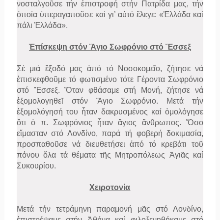
νοσταλγοῦσε τήν ἐπιστροφή στήν Πατρίδα μας, τήν
ὁποία ὑπεραγαποῦσε καί γι’ αὐτό ἔλεγε: «Ἑλλάδα καί
πάλι Ἑλλάδα».
Ἐπίσκεψη στόν Ἅγιο Σωφρόνιο στό Ἔσσεξ
Σέ μιά ἔξοδό μας ἀπό τό Νοσοκομεῖο, ζήτησε νά
ἐπισκεφθοῦμε τό φωτισμένο τότε Γέροντα Σωφρόνιο
στό Ἔσσεξ. Ὅταν φθάσαμε στή Μονή, ζήτησε νά
ἐξομολογηθεῖ στόν Ἅγιο Σωφρόνιο. Μετά τήν
ἐξομολόγησή του ἦταν δακρυσμένος καί ὁμολόγησε
ὅτι ὁ π. Σωφρόνιος ἦταν ἅγιος ἄνθρωπος. Ὅσο
εἴμασταν στό Λονδίνο, παρά τή φοβερή δοκιμασία,
προσπαθοῦσε νά διευθετήσει ἀπό τό κρεβάτι τοῦ
πόνου ὅλα τά θέματα τῆς Μητροπόλεως Ἁγιᾶς καί
Συκουρίου.
Χειροτονία
Μετά τήν τετράμηνη παραμονή μᾶς στό Λονδίνο,
ἐπιστρέψαμε στήν Ἀθήνα καί φιλοξενηθήκαμε στό