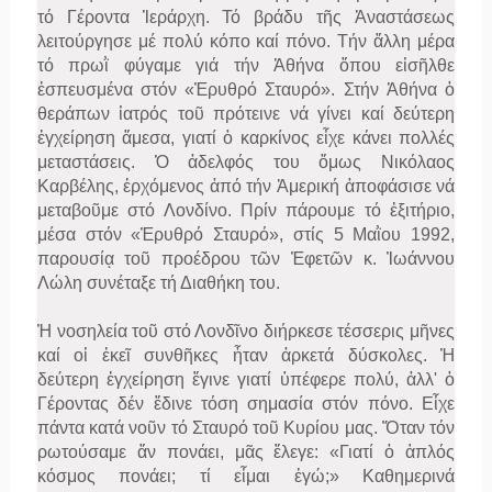
τό Γέροντα Ἱεράρχη. Τό βράδυ τῆς Ἀναστάσεως
λειτούργησε μέ πολύ κόπο καί πόνο. Τήν ἄλλη μέρα
τό πρωῒ φύγαμε γιά τήν Ἀθήνα ὅπου εἰσῆλθε
ἐσπευσμένα στόν «Ἐρυθρό Σταυρό». Στήν Ἀθήνα ὁ
θεράπων ἰατρός τοῦ πρότεινε νά γίνει καί δεύτερη
ἐγχείρηση ἄμεσα, γιατί ὁ καρκίνος εἶχε κάνει πολλές
μεταστάσεις. Ὁ ἀδελφός του ὅμως Νικόλαος
Καρβέλης, ἐρχόμενος ἀπό τήν Ἀμερική ἀποφάσισε νά
μεταβοῦμε στό Λονδίνο. Πρίν πάρουμε τό ἐξιτήριο,
μέσα στόν «Ἐρυθρό Σταυρό», στίς 5 Μαῒου 1992,
παρουσίᾳ τοῦ προέδρου τῶν Ἐφετῶν κ. Ἰωάννου
Λώλη συνέταξε τή Διαθήκη του.
Ἡ νοσηλεία τοῦ στό Λονδῖνο διήρκεσε τέσσερις μῆνες
καί οἱ ἐκεῖ συνθῆκες ἦταν ἀρκετά δύσκολες. Ἡ
δεύτερη ἐγχείρηση ἔγινε γιατί ὑπέφερε πολύ, ἀλλ' ὁ
Γέροντας δέν ἔδινε τόση σημασία στόν πόνο. Εἶχε
πάντα κατά νοῦν τό Σταυρό τοῦ Κυρίου μας. Ὅταν τόν
ρωτούσαμε ἄν πονάει, μᾶς ἔλεγε: «Γιατί ὁ ἁπλός
κόσμος πονάει; τί εἶμαι ἐγώ;» Καθημερινά