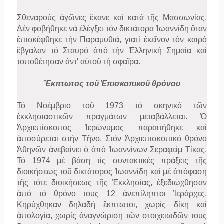
Σθεναρούς ἀγῶνες ἔκανε καί κατά τῆς Μασσωνίας.
Δέν φοβήθηκε νά ἐλέγξει τόν δικτάτορα Ἰωαννίδη ὅταν
ἐπισκέφθηκε τήν Παραμυθιά, γιατί ἐκεῖνον τόν καιρό
ἔβγαλαν τό Σταυρό ἀπό τήν Ἑλληνική Σημαία καί
τοποθέτησαν ἀντ' αὐτοῦ τή σφαῖρα.
Ἔκπτωτος τοῦ Ἐπισκοπικοῦ θρόνου
Τό Νοέμβριο τοῦ 1973 τό σκηνικό τῶν
ἐκκλησιαστικῶν πραγμάτων μεταβάλλεται. Ὁ
Ἀρχιεπίσκοπος Ἱερώνυμος παραιτήθηκε καί
ἀποσύρεται στήν Τῆνο. Στόν Ἀρχιεπισκοπικό θρόνο
Ἀθηνῶν ἀνεβαίνει ὁ ἀπό Ἰωαννίνων Σεραφείμ Τίκας.
Τό 1974 μέ βάση τίς συντακτικές πράξεις τῆς
διοικήσεως τοῦ δικτάτορος Ἰωαννίδη καί μέ ἀπόφαση
τῆς τότε διοικήσεως τῆς Ἐκκλησίας, ἐξεδιώχθησαν
ἀπό τό θρόνο τους 12 ἀνεπίληπτοι Ἱεράρχες.
Κηρύχθηκαν δηλαδή ἔκπτωτοι, χωρίς δίκη καί
ἀπολογία, χωρίς ἀναγνώριση τῶν στοιχειωδῶν τους