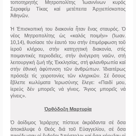
τοποτηρητής Μητροπολίτης Ἰωαννίνων κυρός
Σεραφείμ Τίκας καί μετέπειτα Ἀρχιεπίσκοπος
Ἀθηνῶν.
Ἡ Ἐπισκοπική του διακονία ἦταν ἕνας σταυρός. Ὁ
νέος Μητροπολίτης ὡς «καλός ποιμὴν» (Ἰωαν.
10,14), θυσίασε τόν ἑαυτό του στήν ἐπιμόρφωση τοῦ
ἱεροῦ κλήρου, στήν κατηχητική διακονία, στίς
ποιμαντικές περιοδεῖες, στήν ἀνέγερση ναῶν, στή
λειτουργική ζωή τῆς Ἐκκλησίας, στή φιλανθρωπία καί
στήν ἐθνική ἀφύπνιση τῶν ἀνθρώπων. Ἰδιαιτέρως
πρόσεξε τίς χειροτονίες τῶν κληρικῶν. Σέ ὅσους
ἔβλεπε κωλύματα Ἱερωσύνης ἔλεγε: «Παιδί μου,
ἱερεύς δέν μπορεῖς νά γίνεις. Ἅγιος μπορεῖς νά
γίνεις».
Ὀρθόδοξη Μαρτυρία
Ὁ ἀοίδιμος Ἱεράρχης πίστευε ἀκράδαντα σέ ὅσα
ἀποκάλυψε ὁ Θεός διά τοῦ Εὐαγγελίου, σέ ὅσα
παρέδωσαν οἱ ἔνδοξοι Ἀπόστολοι καί ὅσα κήρυξαν οἱ