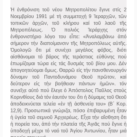
Ἡ ἐνθρόνιση τοῦ νέου Μητροπολίτου ἔγινε στίς 2
Νοεμβρίου 1991 μέ τή συμμετοχή 9 Ἱεραρχῶν, τῶν
τοπικῶν ἀρχῶν, τοῦ κλήρου καί τοῦ λαοῦ τῆς
Μητροπόλεως. Ὁ πολιός Ἱεράρχης στόν
ἐνθρονιστήριο λόγο του εἶπε: «Ἀναλαμβάνω ἀπό
σήμερον τήν διαποίμανσιν τῆς Μητροπόλεως αὐτῆς.
Ὁμολογῶ ὅτι μέ συνέχει μεγάλος φόβος, διότι
αίσθάνομαι τό βάρος τῆς τεράστιας εὐθύνης πού
ἐπωμίζομαι τώρα εἰς τάς δυσμάς τοῦ βίου μου. Δέν
ἀπογοητεύομαι ὅμως. Θαρρῶ εἰς τήν πανσθενουργόν
δύναμιν τοῦ Παντοδυνάμου Θεοῦ πρῶτον, καί
δεύτερον εἰς τήν βοήθειαν πάντων ἡμῶν». τόν
συνεῖχε αὐτό πού ἔλεγε ὁ Ἀπόστολος Παῦλος στούς
Κορινθίους διά τόν ἑαυτόν του ὅτι ἡ δύμαμις τοῦ Θεοῦ
ἀποδεικνύεται τελεία «ἐν τῇ ἀσθενείᾳ του» (Β΄ Κορ.
12,9). Προσωπικά γνώριζα, πόσο ἐπιβαρυμένη ἦταν
ἡ ὑγεία τοῦ σεμνοῦ Ἀρχιερέως. Εἶχα τήν αἴσθηση ὅτι
ἡ πορεία του, ἀπό τήν πλατεία τῆς Ἁγιᾶς πού ἔγινε ἡ
ὑποδοχή μέχρι τό ναό τοῦ Ἁγίου Ἀντωνίου, ἦταν μιά