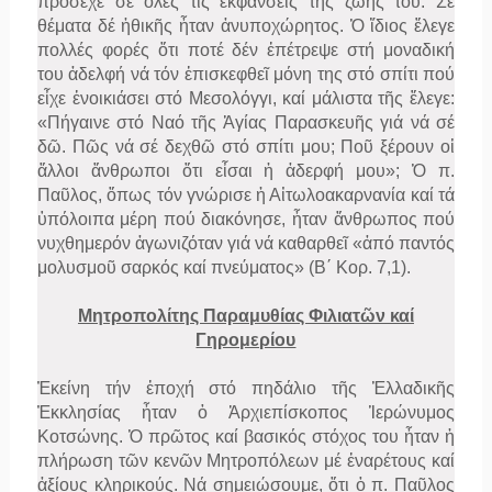
πρόσεχε σέ ὅλες τίς ἐκφάνσεις τῆς ζωῆς του. Σέ
θέματα δέ ἠθικῆς ἦταν ἀνυποχώρητος. Ὁ ἴδιος ἔλεγε
πολλές φορές ὅτι ποτέ δέν ἐπέτρεψε στή μοναδική
του ἀδελφή νά τόν ἐπισκεφθεῖ μόνη της στό σπίτι πού
εἶχε ἐνοικιάσει στό Μεσολόγγι, καί μάλιστα τῆς ἔλεγε:
«Πήγαινε στό Ναό τῆς Ἁγίας Παρασκευῆς γιά νά σέ
δῶ. Πῶς νά σέ δεχθῶ στό σπίτι μου; Ποῦ ξέρουν οἱ
ἄλλοι ἄνθρωποι ὅτι εἶσαι ἡ ἀδερφή μου»; Ὁ π.
Παῦλος, ὅπως τόν γνώρισε ἡ Αἰτωλοακαρνανία καί τά
ὑπόλοιπα μέρη πού διακόνησε, ἦταν ἄνθρωπος πού
νυχθημερόν ἀγωνιζόταν γιά νά καθαρθεῖ «ἀπό παντός
μολυσμοῦ σαρκός καί πνεύματος» (Β΄ Κορ. 7,1).
Μητροπολίτης Παραμυθίας Φιλιατῶν καί
Γηρομερίου
Ἐκείνη τήν ἐποχή στό πηδάλιο τῆς Ἑλλαδικῆς
Ἐκκλησίας ἦταν ὁ Ἀρχιεπίσκοπος Ἱερώνυμος
Κοτσώνης. Ὁ πρῶτος καί βασικός στόχος του ἦταν ἡ
πλήρωση τῶν κενῶν Μητροπόλεων μέ ἐναρέτους καί
ἀξίους κληρικούς. Νά σημειώσουμε, ὅτι ὁ π. Παῦλος