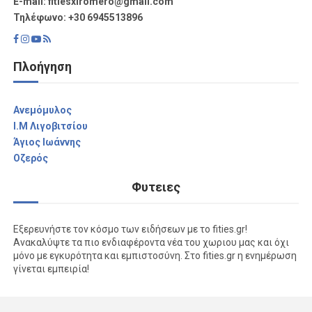
Ε-mail: fitiesxiromero@gmail.com
Τηλέφωνο: +30 6945513896
Πλοήγηση
Aνεμόμυλος
I.M Λιγοβιτσίου
Άγιος Ιωάννης
Οζερός
Φυτειες
Εξερευνήστε τον κόσμο των ειδήσεων με το fities.gr!
Ανακαλύψτε τα πιο ενδιαφέροντα νέα του χωριου μας και όχι
μόνο με εγκυρότητα και εμπιστοσύνη. Στο fities.gr η ενημέρωση
γίνεται εμπειρία!