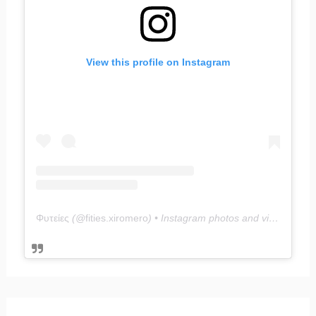
View this profile on Instagram
Φυτείες
(@
fities.xiromero
) • Instagram photos and videos