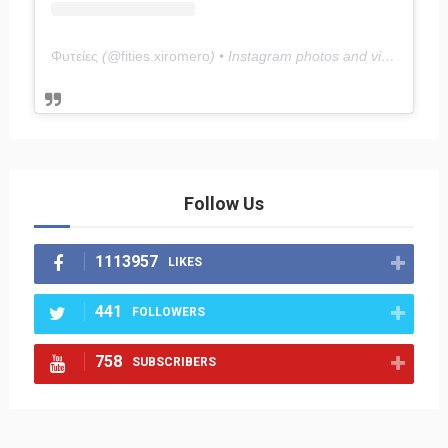
Φυτείες
(@
fities.xiromero
) • Instagram photos and videos
Follow Us
1113957
LIKES
441
FOLLOWERS
758
SUBSCRIBERS