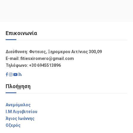
Επικοινωνία
Διεύθυνση: Φυτειες, Ξηρομερου Αιτ/νιας 300,09
Ε-mail: fitiesxiromero@gmail.com
Τηλέφωνο: +30 6945513896
Πλοήγηση
Aνεμόμυλος
I.M Λιγοβιτσίου
Άγιος Ιωάννης
Οζερός