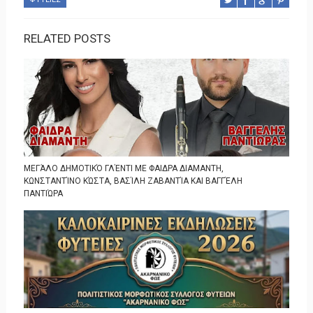
RELATED POSTS
ΜΕΓΆΛΟ ΔΗΜΟΤΙΚΌ ΓΛΈΝΤΙ ΜΕ ΦΑΙΔΡΑ ΔΙΑΜΑΝΤΗ,
ΚΩΝΣΤΑΝΤΊΝΟ ΚΏΣΤΑ, ΒΑΣΊΛΗ ΖΑΒΑΝΤΊΑ ΚΑΙ ΒΑΓΓΈΛΗ
ΠΑΝΤΙΏΡΑ