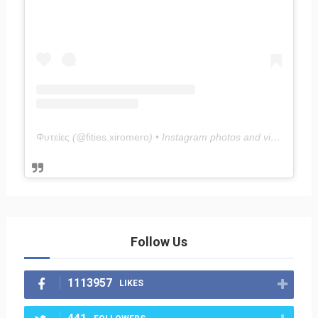
Φυτείες
(@
fities.xiromero
) • Instagram photos and videos
Follow Us
1113957
LIKES