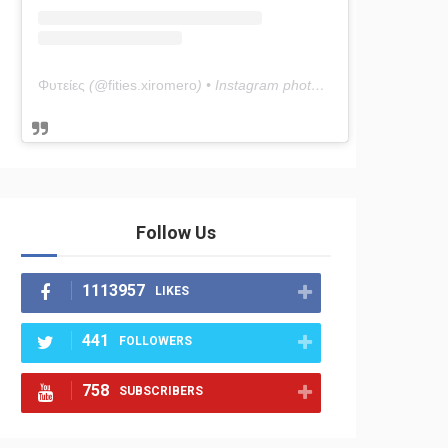
Φυτείες
(@
fities.xiromero
) • Instagram photos and videos
Follow Us
1113957
LIKES
441
FOLLOWERS
758
SUBSCRIBERS