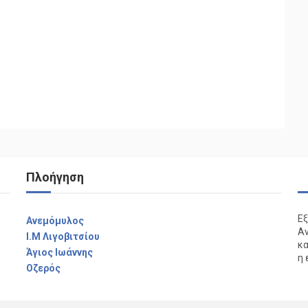
Πλοήγηση
Εξ
Aνεμόμυλος
Αν
I.M Λιγοβιτσίου
κα
Άγιος Ιωάννης
η 
Οζερός