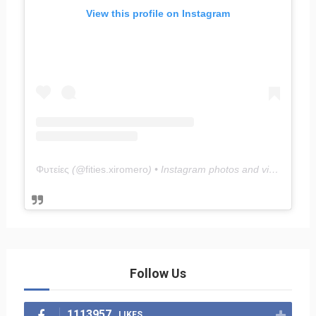
View this profile on Instagram
Φυτείες
(@
fities.xiromero
) • Instagram photos and videos
Follow Us
1113957
LIKES