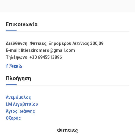
Επικοινωνία
Διεύθυνση: Φυτειες, Ξηρομερου Αιτ/νιας 300,09
Ε-mail: fitiesxiromero@gmail.com
Τηλέφωνο: +30 6945513896
Πλοήγηση
Aνεμόμυλος
I.M Λιγοβιτσίου
Άγιος Ιωάννης
Οζερός
Φυτειες