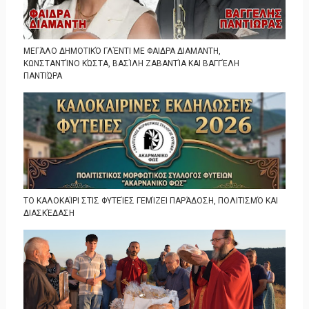
ΜΕΓΆΛΟ ΔΗΜΟΤΙΚΌ ΓΛΈΝΤΙ ΜΕ ΦΑΙΔΡΑ ΔΙΑΜΑΝΤΗ,
ΚΩΝΣΤΑΝΤΊΝΟ ΚΏΣΤΑ, ΒΑΣΊΛΗ ΖΑΒΑΝΤΊΑ ΚΑΙ ΒΑΓΓΈΛΗ
ΠΑΝΤΙΏΡΑ
ΤΟ ΚΑΛΟΚΑΊΡΙ ΣΤΙΣ ΦΥΤΕΊΕΣ ΓΕΜΊΖΕΙ ΠΑΡΆΔΟΣΗ, ΠΟΛΙΤΙΣΜΌ ΚΑΙ
ΔΙΑΣΚΈΔΑΣΗ