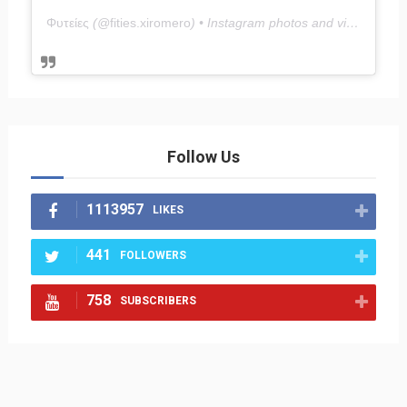
Φυτείες
(@
fities.xiromero
) • Instagram photos and videos
Follow Us
1113957
LIKES
441
FOLLOWERS
758
SUBSCRIBERS