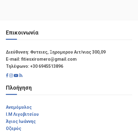
Επικοινωνία
Διεύθυνση: Φυτειες, Ξηρομερου Αιτ/νιας 300,09
Ε-mail: fitiesxiromero@gmail.com
Τηλέφωνο: +30 6945513896
Πλοήγηση
Aνεμόμυλος
I.M Λιγοβιτσίου
Άγιος Ιωάννης
Οζερός