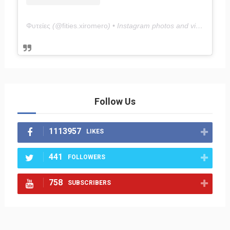
Φυτείες
(@
fities.xiromero
) • Instagram photos and videos
Follow Us
1113957
LIKES
441
FOLLOWERS
758
SUBSCRIBERS