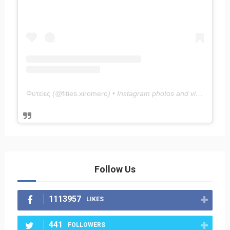
Φυτείες
(@
fities.xiromero
) • Instagram photos and videos
Follow Us
1113957
LIKES
441
FOLLOWERS