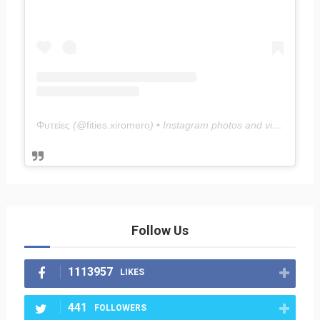
Φυτείες
(@
fities.xiromero
) • Instagram photos and videos
Follow Us
1113957
LIKES
441
FOLLOWERS