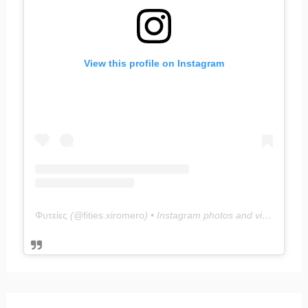
View this profile on Instagram
Φυτείες
(@
fities.xiromero
) • Instagram photos and videos