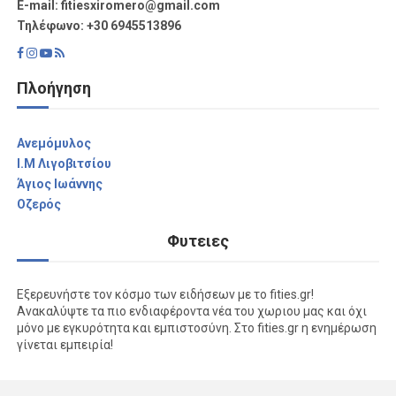
Ε-mail: fitiesxiromero@gmail.com
Τηλέφωνο: +30 6945513896
Πλοήγηση
Aνεμόμυλος
I.M Λιγοβιτσίου
Άγιος Ιωάννης
Οζερός
Φυτειες
Εξερευνήστε τον κόσμο των ειδήσεων με το fities.gr!
Ανακαλύψτε τα πιο ενδιαφέροντα νέα του χωριου μας και όχι
μόνο με εγκυρότητα και εμπιστοσύνη. Στο fities.gr η ενημέρωση
γίνεται εμπειρία!