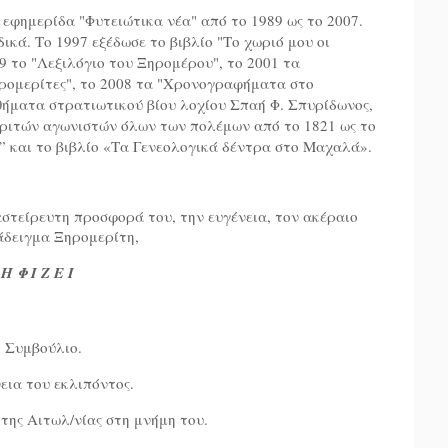
 εφημερίδα "Φυτειώτικα νέα" από το 1989 ως το 2007.
ικά. Το 1997 εξέδωσε το βιβλίο "Το χωριό μου οι
9 το "Λεξιλόγιο του Ξηρομέρου", το 2001 τα
ρομερίτες", το 2008 τα "Χρονογραφήματα στο
θήματα στρατιωτικού βίου λοχίου Σπαή Φ. Σπυρίδωνος,
εριτών αγωνιστών όλων των πολέμων από το 1821 ως το
” και το βιβλίο «Τα Γενεολογικά δέντρα στο Μαχαλά».
στείρευτη προσφορά του, την ευγένεια, τον ακέραιο
άδειγμα Ξηρομερίτη,
Η Φ Ι Ζ Ε Ι
 Συμβούλιο.
εια του εκλιπόντος.
της Αιτωλ/νίας στη μνήμη του.