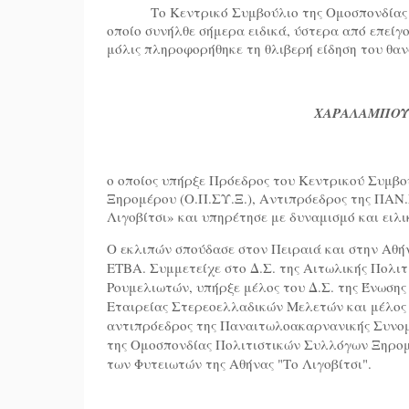
Το Κεντρικό Συμβούλιο της Ομοσπονδίας
οποίο συνήλθε σήμερα ειδικά, ύστερα από επεί
μόλις πληροφορήθηκε τη θλιβερή είδηση του θα
ΧΑΡΑΛΑΜΠΟΥ
ο οποίος υπήρξε Πρόεδρος του Κεντρικού Συμβ
Ξηρομέρου (Ο.Π.ΣΥ.Ξ.), Αντιπρόεδρος της ΠΑΝ.
Λιγοβίτσι» και υπηρέτησε με δυναμισμό και ειλι
Ο εκλιπών σπούδασε στον Πειραιά και στην Αθή
ΕΤΒΑ. Συμμετείχε στο Δ.Σ. της Αιτωλικής Πολιτ
Ρουμελιωτών, υπήρξε μέλος του Δ.Σ. της Ένωσης
Εταιρείας Στερεοελλαδικών Μελετών και μέλος
αντιπρόεδρος της Παναιτωλοακαρνανικής Συνομ
της Ομοσπονδίας Πολιτιστικών Συλλόγων Ξηρομέ
των Φυτειωτών της Αθήνας "Το Λιγοβίτσι".