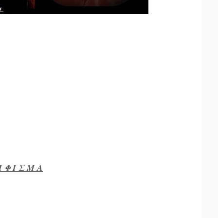
 Φ Ι Σ Μ Α