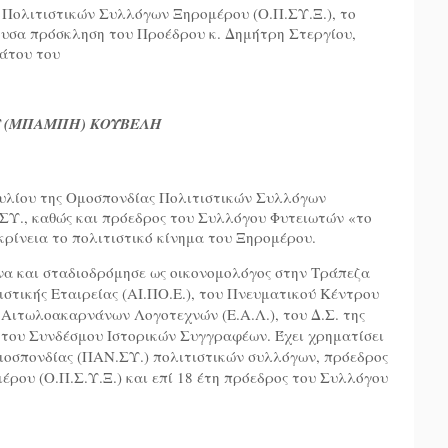
 Πολιτιστικών Συλλόγων Ξηρομέρου (Ο.Π.ΣΥ.Ξ.), το
γουσα πρόσκληση του Προέδρου κ. Δημήτρη Στεργίου,
νάτου του
 (ΜΠΑΜΠΗ) ΚΟΥΒΕΛΗ
ουλίου της Ομοσπονδίας Πολιτιστικών Συλλόγων
ΣΥ., καθώς και πρόεδρος του Συλλόγου Φυτειωτών «το
κρίνεια το πολιτιστικό κίνημα του Ξηρομέρου.
να και σταδιοδρόμησε ως οικονομολόγος στην Τράπεζα
ιστικής Εταιρείας (ΑΙ.ΠΟ.Ε.), του Πνευματικού Κέντρου
 Αιτωλοακαρνάνων Λογοτεχνών (Ε.Α.Λ.), του Δ.Σ. της
 του Συνδέσμου Ιστορικών Συγγραφέων. Έχει χρηματίσει
οσπονδίας (ΠΑΝ.ΣΥ.) πολιτιστικών συλλόγων, πρόεδρος
ρου (Ο.Π.Σ.Υ.Ξ.) και επί 18 έτη πρόεδρος του Συλλόγου