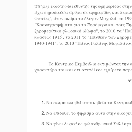
Υπήρξε εκδότης-διευθυντής της εφημερίδας στην
Έχει δημοσιεύσει άρθρα σε εφημερίδες και περιοδ
Φυτείες", όταν ακόμα το έλεγαν Μαχαλά, το 199
"Χρονογραφήματα για το Ξηρόμερο και τους Ξη
ξηρομερίτικο γλωσσικό ιδίωμα", το 2010 τα "Πα
κλάσεως 1915 , το 2011 το "Πάνθεον των Ξηρομ
1940-1941", το 2013 “Πάνος Γαλάνης Μεγαπάνος
Το Κεντρικό Συμβούλιο εκτιμώντας την α
χαρακτήρα του και ότι απετέλεσε εξαίρετο παρ
Ψ 
Να εκπροσωπηθεί στην κηδεία το Κεντρικό
Να επιδοθεί το ψήφισμα αυτό στην οικογέν
Να γίνει δωρεά σε φιλανθρωπικό Σύλλογο 