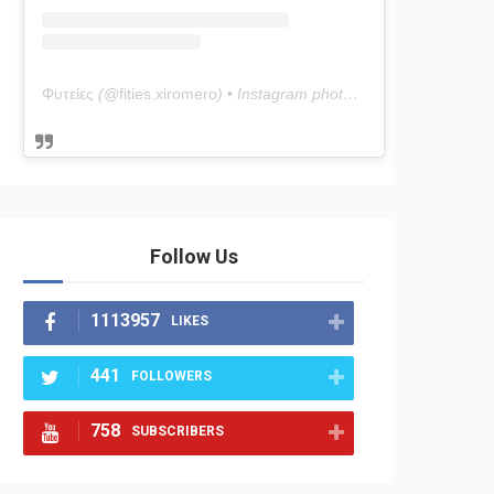
Φυτείες
(@
fities.xiromero
) • Instagram photos and videos
Follow Us
1113957
LIKES
441
FOLLOWERS
758
SUBSCRIBERS