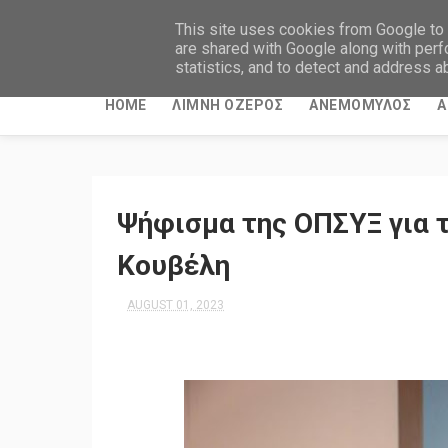
This site uses cookies from Google to d
are shared with Google along with perf
statistics, and to detect and address a
HOME
ΛΙΜΝΗ ΟΖΕΡΟΣ
ΑΝΕΜΟΜΥΛΟΣ
Α
Ψήφισμα της ΟΠΣΥΞ για 
Κουβέλη
AUGUST 01, 2023