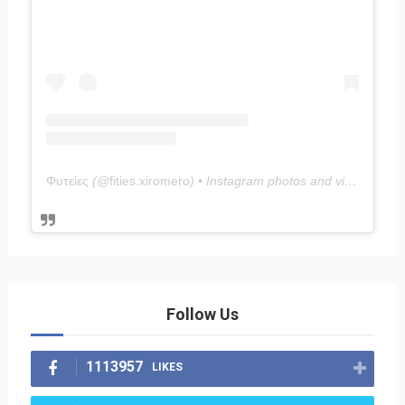
Φυτείες
(@
fities.xiromero
) • Instagram photos and videos
Follow Us
1113957
LIKES