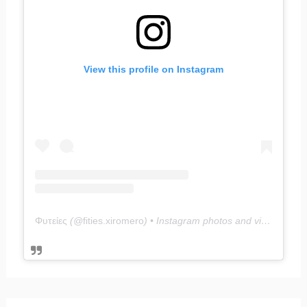
View this profile on Instagram
Φυτείες
(@
fities.xiromero
) • Instagram photos and videos