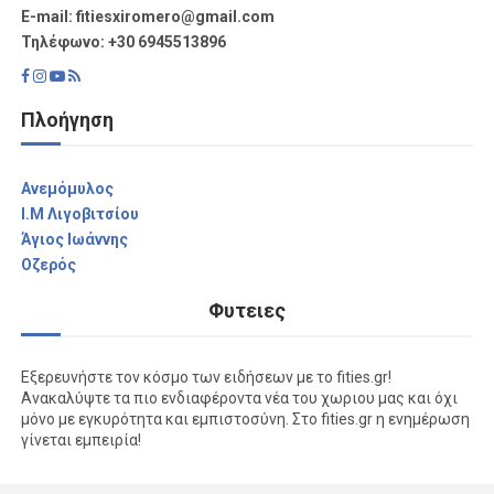
Ε-mail: fitiesxiromero@gmail.com
Τηλέφωνο: +30 6945513896
Πλοήγηση
Aνεμόμυλος
I.M Λιγοβιτσίου
Άγιος Ιωάννης
Οζερός
Φυτειες
Εξερευνήστε τον κόσμο των ειδήσεων με το fities.gr!
Ανακαλύψτε τα πιο ενδιαφέροντα νέα του χωριου μας και όχι
μόνο με εγκυρότητα και εμπιστοσύνη. Στο fities.gr η ενημέρωση
γίνεται εμπειρία!