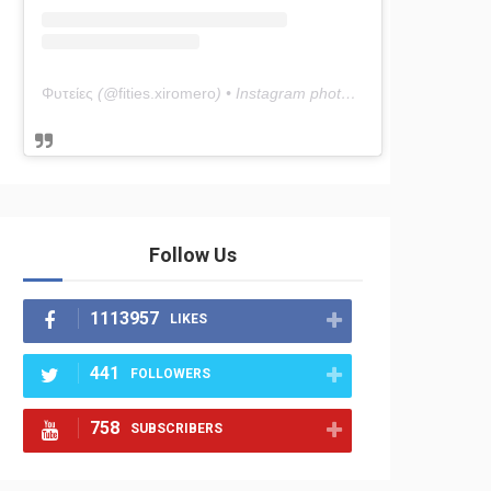
Φυτείες
(@
fities.xiromero
) • Instagram photos and videos
Follow Us
1113957
LIKES
441
FOLLOWERS
758
SUBSCRIBERS