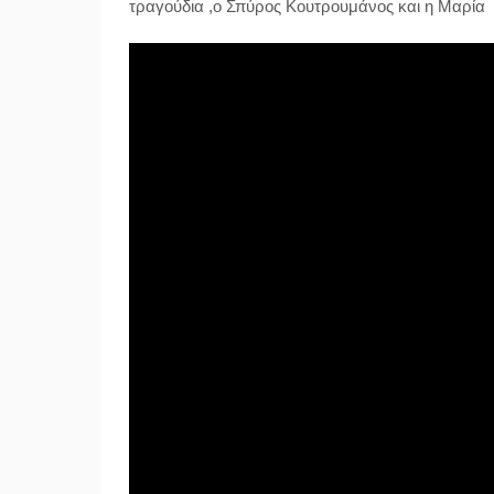
τραγούδια ,ο
Σπύρος Κουτρουμάνος
και η
Μαρία