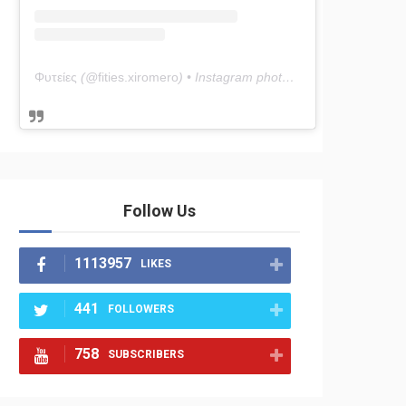
Φυτείες
(@
fities.xiromero
) • Instagram photos and videos
Follow Us
1113957
LIKES
441
FOLLOWERS
758
SUBSCRIBERS