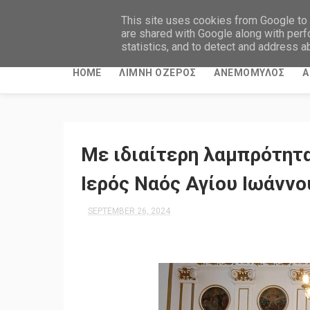
This site uses cookies from Google to d
are shared with Google along with perf
statistics, and to detect and address a
HOME
ΛΙΜΝΗ ΟΖΕΡΟΣ
ΑΝΕΜΟΜΥΛΟΣ
Α
Με ιδιαίτερη λαμπρότητα
Ιερός Ναός Αγίου Ιωάννο
SEPTEMBER 26, 2024