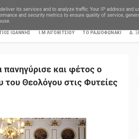
eliver its services and to analyze traffic. Your IP address and 
ormance and security metrics to ensure quality of service, gene
buse.
ΓΙΟΣ ΙΩΑΝΝΗΣ
Ι.Μ ΛΙΓΟΒΙΤΣΙΟΥ
ΤΟ ΡΑΔΙΟΦΩΝΑΚΙ
Δ. 
 πανηγύρισε και φέτος ο
υ του Θεολόγου στις Φυτείες