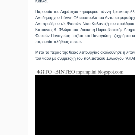
Κόκλα.
Παρουσία του Δημάρχου Ξηρομέρου
Γιάννη Τριανταφυλ
Αντιδημάρχου
Γιάννη Φλωρόπουλο
του Αντιπεριφερειάρ
Αντιπροέδρου τ/κ Φυτειών
Νίκο Καλαντζή
του προέδρου
Κατούνας
Β. Φλώρο
του
Διοικητή Πυροσβεστικής Υπηρ
Φυτειών
Παναγιώτη Γαζέτα
και
Παναγιώτη Τζαχρήστα
κ
παρουσία πλήθους πιστών.
Μετά το πέρας της θειας λειτουργίας ακολούθησε η λιτά
του ναού με συμμετοχή του πολιτιστικού Συλλόγου ''Α
ΦΩΤΟ -ΒΙΝΤΕΟ
mpampiini.blogspot.com