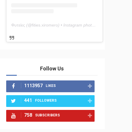
Φυτείες
(@
fities.xiromero
) • Instagram photos and videos
Follow Us
1113957
LIKES
441
FOLLOWERS
758
SUBSCRIBERS