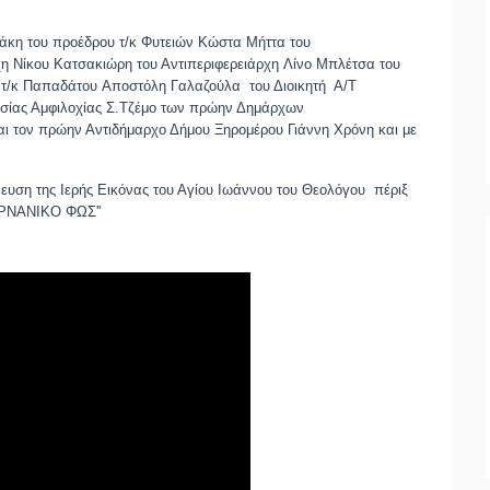
λάκη
του προέδρου τ/κ Φυτειών
Κώστα Μήττα
του
χη
Νίκου Κατσακιώρη
του Αντιπεριφερειάρχη
Λίνο Μπλέτσα
του
 τ/κ Παπαδάτου
Αποστόλη Γαλαζούλα
του Διοικητή Α/Τ
εσίας Αμφιλοχίας Σ.Τζέμο των πρώην Δημάρχων
αι τον πρώην Αντιδήμαρχο Δήμου Ξηρομέρου
Γιάννη Χρόνη
και με
νευση της Ιερής Εικόνας του Αγίου Ιωάννου του Θεολόγου πέριξ
ΚΑΡΝΑΝΙΚΟ ΦΩΣ''