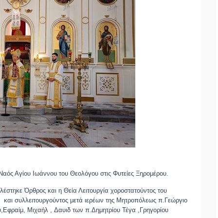
 Ναός Αγίου Ιωάννου του Θεολόγου στις Φυτείες Ξηρομέρου.
ελέστηκε
Όρθρος
και η
Θεία Λειτουργία
χοροστατούντος του
ού
και
συλλειτουργούντος
μετά ιερέων της Μητροπόλεως
π.Γεώργιο
,Εφραίμ, Μιχαήλ , Δαυιδ των π.Δημητρίου Τέγα ,Γρηγορίου