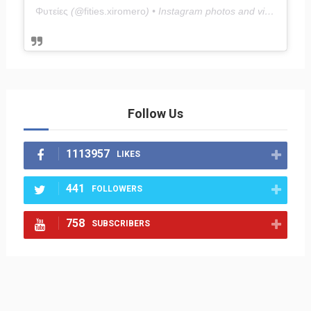
Φυτείες
(@
fities.xiromero
) • Instagram photos and videos
Follow Us
1113957
LIKES
441
FOLLOWERS
758
SUBSCRIBERS