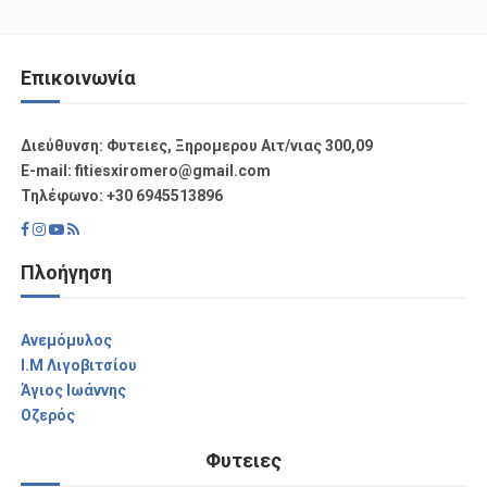
Επικοινωνία
Διεύθυνση: Φυτειες, Ξηρομερου Αιτ/νιας 300,09
Ε-mail: fitiesxiromero@gmail.com
Τηλέφωνο: +30 6945513896
Πλοήγηση
Aνεμόμυλος
I.M Λιγοβιτσίου
Άγιος Ιωάννης
Οζερός
Φυτειες