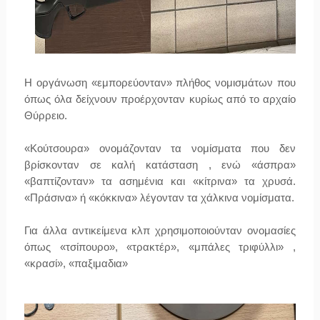
Η οργάνωση «εμπορεύονταν» πλήθος νομισμάτων που
όπως όλα δείχνουν προέρχονταν κυρίως από το αρχαίο
Θύρρειο.
«Κούτσουρα» ονομάζονταν τα νομίσματα που δεν
βρίσκονταν σε καλή κατάσταση , ενώ «άσπρα»
«βαπτίζονταν» τα ασημένια και «κίτρινα» τα χρυσά.
«Πράσινα» ή «κόκκινα» λέγονταν τα χάλκινα νομίσματα.
Για άλλα αντικείμενα κλπ χρησιμοποιούνταν ονομασίες
όπως «τσίπουρο», «τρακτέρ», «μπάλες τριφύλλι» ,
«κρασί», «παξιμαδια»