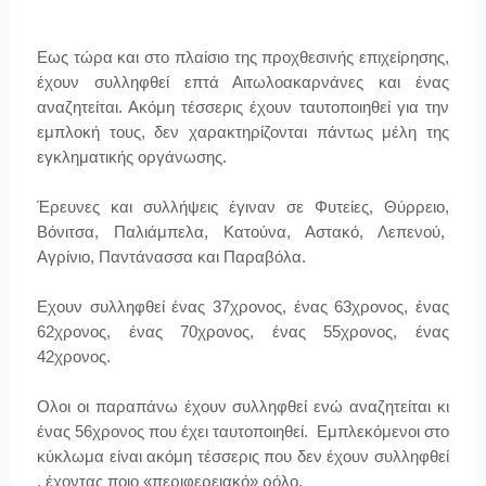
Εως τώρα και στο πλαίσιο της προχθεσινής επιχείρησης,
έχουν συλληφθεί επτά Αιτωλοακαρνάνες και ένας
αναζητείται. Ακόμη τέσσερις έχουν ταυτοποιηθεί για την
εμπλοκή τους, δεν χαρακτηρίζονται πάντως μέλη της
εγκληματικής οργάνωσης.
Έρευνες και συλλήψεις έγιναν σε
Φυτείες,
Θύρρειο,
Βόνιτσα, Παλιάμπελα, Κατούνα, Αστακό, Λεπενού,
Αγρίνιο, Παντάνασσα και Παραβόλα.
Εχουν συλληφθεί ένας 37χρονος, ένας 63χρονος, ένας
62χρονος, ένας 70χρονος, ένας 55χρονος, ένας
42χρονος.
Ολοι οι παραπάνω έχουν συλληφθεί ενώ αναζητείται κι
ένας 56χρονος που έχει ταυτοποιηθεί. Εμπλεκόμενοι στο
κύκλωμα είναι ακόμη τέσσερις που δεν έχουν συλληφθεί
, έχοντας ποιο «περιφερειακό» ρόλο.