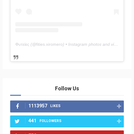
Φυτείες
(@
fities.xiromero
) • Instagram photos and videos
Follow Us
1113957
LIKES
441
FOLLOWERS