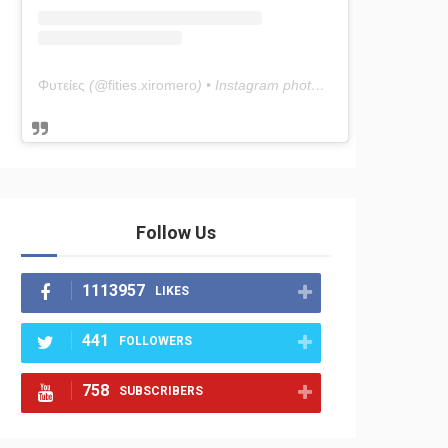
Φυτείες
(@
fities.xiromero
) • Instagram photos and videos
Follow Us
1113957
LIKES
441
FOLLOWERS
758
SUBSCRIBERS