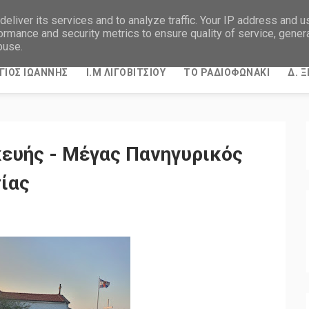
eliver its services and to analyze traffic. Your IP address and 
ormance and security metrics to ensure quality of service, gene
buse.
ΓΙΟΣ ΙΩΑΝΝΗΣ
Ι.Μ ΛΙΓΟΒΙΤΣΙΟΥ
ΤΟ ΡΑΔΙΟΦΩΝΑΚΙ
Δ. 
ευής - Μέγας Πανηγυρικός
ίας