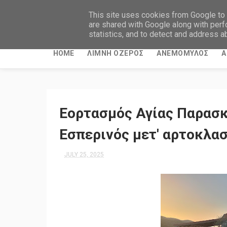
This site uses cookies from Google to d
are shared with Google along with perf
statistics, and to detect and address a
HOME
ΛΙΜΝΗ ΟΖΕΡΟΣ
ΑΝΕΜΟΜΥΛΟΣ
Α
Εορτασμός Αγίας Παρασκ
Εσπερινός μετ' αρτοκλασ
JULY 25, 2025