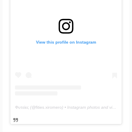
View this profile on Instagram
Φυτείες
(@
fities.xiromero
) • Instagram photos and videos