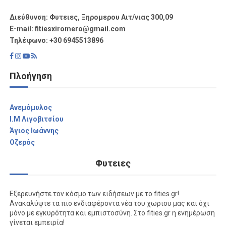
Διεύθυνση: Φυτειες, Ξηρομερου Αιτ/νιας 300,09
Ε-mail: fitiesxiromero@gmail.com
Τηλέφωνο: +30 6945513896
Πλοήγηση
Aνεμόμυλος
I.M Λιγοβιτσίου
Άγιος Ιωάννης
Οζερός
Φυτειες
Εξερευνήστε τον κόσμο των ειδήσεων με το fities.gr!
Ανακαλύψτε τα πιο ενδιαφέροντα νέα του χωριου μας και όχι
μόνο με εγκυρότητα και εμπιστοσύνη. Στο fities.gr η ενημέρωση
γίνεται εμπειρία!