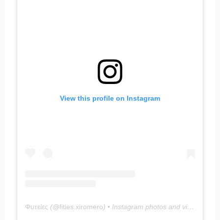
View this profile on Instagram
Φυτείες
(@
fities.xiromero
) • Instagram photos and videos