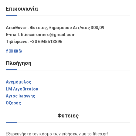
Επικοινωνία
Διεύθυνση: Φυτειες, Ξηρομερου Αιτ/νιας 300,09
Ε-mail: fitiesxiromero@gmail.com
Τηλέφωνο: +30 6945513896
Πλοήγηση
Aνεμόμυλος
I.M Λιγοβιτσίου
Άγιος Ιωάννης
Οζερός
Φυτειες
Εξερευνήστε τον κόσμο των ειδήσεων με το fities.gr!