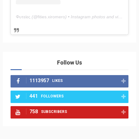
Φυτείες
(@
fities.xiromero
) • Instagram photos and videos
Follow Us
1113957
LIKES
441
FOLLOWERS
758
SUBSCRIBERS