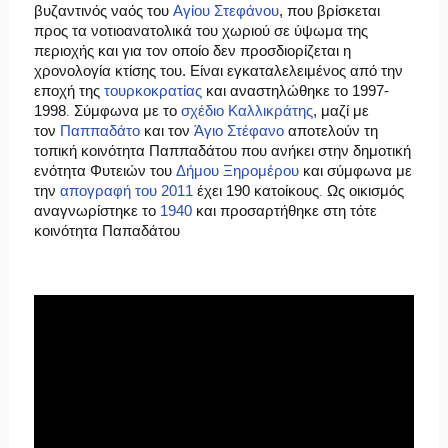
βυζαντινός ναός του
Αγίου Στεφάνου
, που βρίσκεται
προς τα νοτιοανατολικά του χωριού σε ύψωμα της
περιοχής και για τον οποίο δεν προσδιορίζεται η
χρονολογία κτίσης του. Είναι εγκαταλελειμένος από την
εποχή της
τουρκοκρατίας
και αναστηλώθηκε το 1997-
1998
Σύμφωνα με το
σχέδιο Καλλικράτης
, μαζί με
.
τον
Παππαδάτο
και τον
Άγιο Στέφανο
αποτελούν τη
τοπική κοινότητα Παππαδάτου που ανήκει στην δημοτική
ενότητα Φυτειών του
Δήμου Ξηρομέρου
και σύμφωνα με
την
απογραφή του 2011
έχει 190 κατοίκους
Ως οικισμός
.
αναγνωρίστηκε το
1940
και προσαρτήθηκε στη τότε
κοινότητα Παπαδάτου