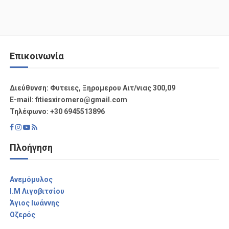
Επικοινωνία
Διεύθυνση: Φυτειες, Ξηρομερου Αιτ/νιας 300,09
Ε-mail: fitiesxiromero@gmail.com
Τηλέφωνο: +30 6945513896
Πλοήγηση
Aνεμόμυλος
I.M Λιγοβιτσίου
Άγιος Ιωάννης
Οζερός