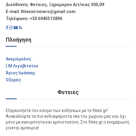
Διεύθυνση: Φυτειες, Ξηρομερου Αιτ/νιας 300,09
Ε-mail: fitiesxiromero@gmail.com
Τηλέφωνο: +30 6945513896
Πλοήγηση
Aνεμόμυλος
I.M Λιγοβιτσίου
Άγιος Ιωάννης
Οζερός
Φυτειες
Εξερευνήστε τον κόσμο των ειδήσεων με το fities.gr!
Ανακαλύψτε τα πιο ενδιαφέροντα νέα του χωριου μας και όχι
μόνο με εγκυρότητα και εμπιστοσύνη. Στο fities.gr η ενημέρωση
γίνεται εμπειρία!