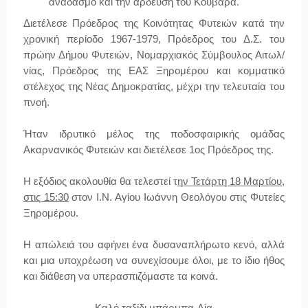
αναδασμό και την άρδευση του Κουβαρά.
Διετέλεσε Πρόεδρος της Κοινότητας Φυτειών κατά την
χρονική περίοδο 1967-1979, Πρόεδρος του Δ.Σ. του
πρώην Δήμου Φυτειών, Νομαρχιακός Σύμβουλος Αιτωλ/
νίας, Πρόεδρος της ΕΑΣ Ξηρομέρου και κομματικό
στέλεχος της Νέας Δημοκρατίας, μέχρι την τελευταία του
πνοή.
Ήταν ιδρυτικό μέλος της ποδοσφαιρικής ομάδας
Ακαρνανικός Φυτειών και διετέλεσε 1ος Πρόεδρος της.
Η εξόδιος ακολουθία θα τελεστεί τ
ην Τετάρτη 18 Μαρτίου,
στις 15:30
στον Ι.Ν. Αγίου Ιωάννη Θεολόγου στις Φυτείες
Ξηρομέρου.
Η απώλειά του αφήνει ένα δυσαναπλήρωτο κενό, αλλά
και μια υποχρέωση να συνεχίσουμε όλοι, με το ίδιο ήθος
και διάθεση να υπερασπιζόμαστε τα κοινά.
Καλό ταξίδι μπάρμπα-Λία