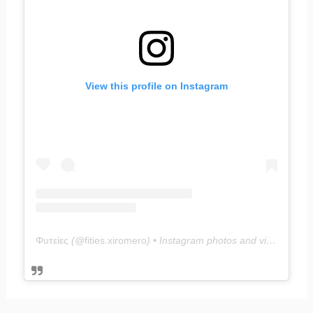
View this profile on Instagram
Φυτείες
(@
fities.xiromero
) • Instagram photos and videos