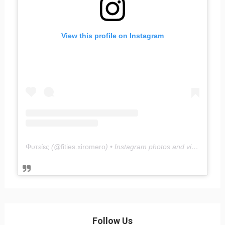
View this profile on Instagram
Φυτείες
(@
fities.xiromero
) • Instagram photos and videos
Follow Us