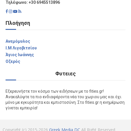
Τηλέφωνο: +30 6945513896
Πλοήγηση
Aνεμόμυλος
I.M Λιγοβιτσίου
Άγιος Ιωάννης
Οζερός
Φυτειες
Εξερευνήστε τον κόσμο των ειδήσεων με το fities.gr!
Ανακαλύψτε τα πιο ενδιαφέροντα νέα του χωριου μας και όχι
μόνο με εγκυρότητα και εμπιστοσύνη. Στο fities.gr η ενημέρωση
γίνεται εμπειρία!
Copyright (c) 2015-2026
Greek Media DC
All Right Reserved