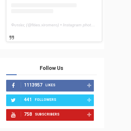
Φυτείες
(@
fities.xiromero
) • Instagram photos and videos
Follow Us
1113957
LIKES
441
FOLLOWERS
758
SUBSCRIBERS