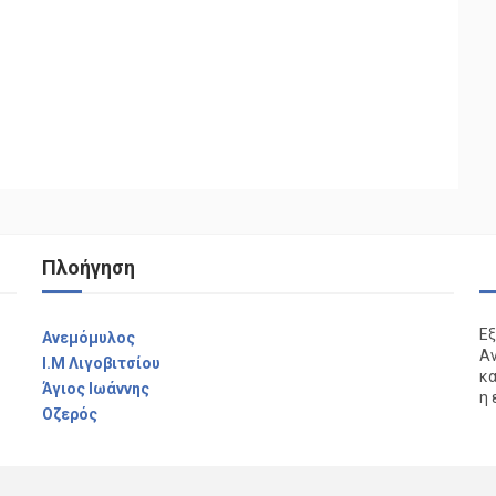
Πλοήγηση
Εξ
Aνεμόμυλος
Αν
I.M Λιγοβιτσίου
κα
Άγιος Ιωάννης
η 
Οζερός