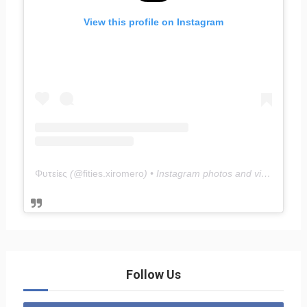
View this profile on Instagram
Φυτείες
(@
fities.xiromero
) • Instagram photos and videos
Follow Us