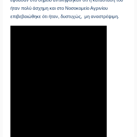
ήταν πολύ άσχημη και στο Νοσοκομείο Αγρινίου
επιβεβαιώθηκε ότι ήταν, δυστυχώς, μη αναστρέψιμη.