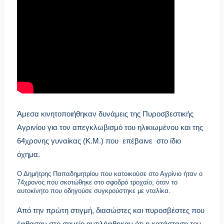
Άμεσα κινητοποιήθηκαν δυνάμεις της
Πυροσβεστικής
Αγρινίου
για τον απεγκλωβισμό του ηλικιωμένου και της
64χρονης γυναίκας (Κ.Μ.) που επέβαινε στο ίδιο
όχημα.
Ο Δημήτρης Παπαδημητρίου που κατοικούσε στο Αγρίνιο ήταν ο
74χρονος που σκοτώθηκε στο σφοδρό τροχαίο, όταν το
αυτοκίνητο που οδηγούσε συγκρούστηκε με νταλίκα.
Από την πρώτη στιγμή, διασώστες και πυροσβέστες που
έφθασαν στο σημείο αντιλήφθηκαν ότι η κατάσταση του