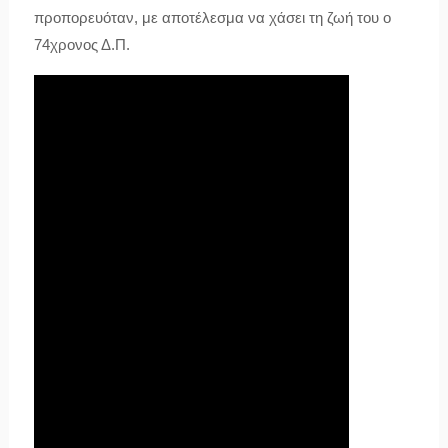
προπορευόταν, με αποτέλεσμα να χάσει τη ζωή του ο
74χρονος Δ.Π.