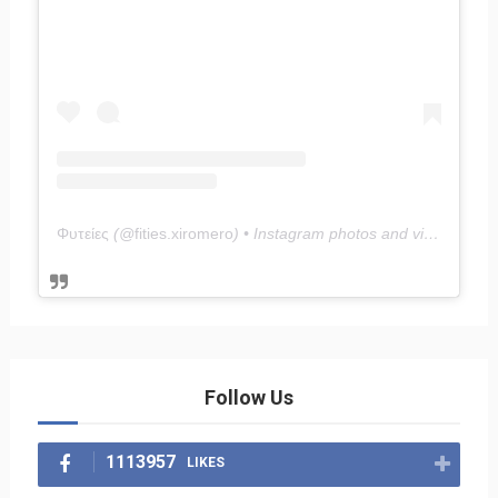
Φυτείες
(@
fities.xiromero
) • Instagram photos and videos
Follow Us
1113957
LIKES