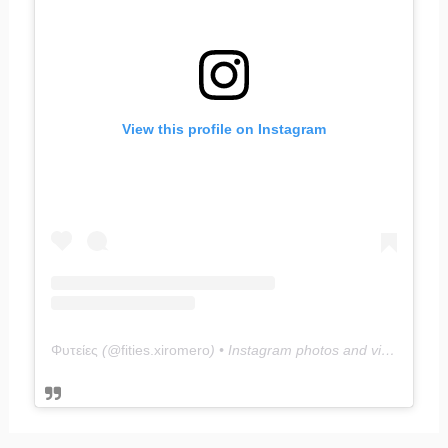
View this profile on Instagram
Φυτείες
(@
fities.xiromero
) • Instagram photos and videos