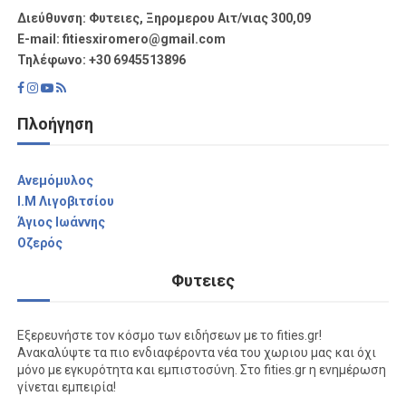
Διεύθυνση: Φυτειες, Ξηρομερου Αιτ/νιας 300,09
Ε-mail: fitiesxiromero@gmail.com
Τηλέφωνο: +30 6945513896
Πλοήγηση
Aνεμόμυλος
I.M Λιγοβιτσίου
Άγιος Ιωάννης
Οζερός
Φυτειες
Εξερευνήστε τον κόσμο των ειδήσεων με το fities.gr!
Ανακαλύψτε τα πιο ενδιαφέροντα νέα του χωριου μας και όχι
μόνο με εγκυρότητα και εμπιστοσύνη. Στο fities.gr η ενημέρωση
γίνεται εμπειρία!