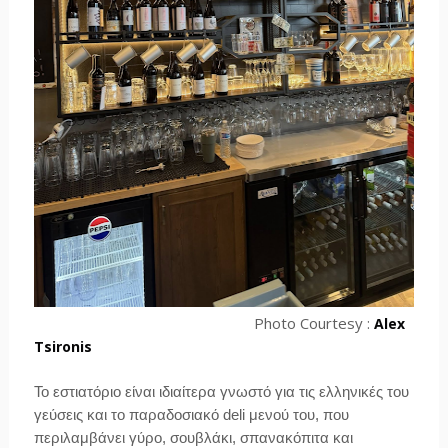
Photo Courtesy :
Alex
Tsironis
Το εστιατόριο είναι ιδιαίτερα γνωστό για τις ελληνικές του
γεύσεις και το παραδοσιακό deli μενού του, που
περιλαμβάνει γύρο, σουβλάκι, σπανακόπιτα και