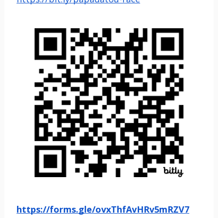
https://forms.gle/ovxThfAvHRv5mRZV7