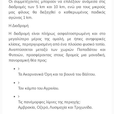
Οι συμμετέχοντες μπορούν να επιλέξουν ανάμεσα στις 
διαδρομές των 
5 km
 και 
10 km
, ενώ για τους μικρούς 
μας φίλους θα διεξαχθεί ο καθιερωμένος 
παιδικός 
αγώνας 1 km
.
Η Διαδρομή
Η διαδρομή είναι πλήρως ασφαλτοστρωμένη και στο 
μεγαλύτερο μέρος της ομαλή, με ήπιες ανηφορικές 
κλίσεις, περιτριγυρισμένη από ένα πλούσιο φυσικό τοπίο. 
Αναπτύσσεται μεταξύ των χωριών Παπαδάτου και 
Φυτειών, προσφέροντας στους δρομείς μια μοναδική, 
πανοραμική θέα προς:
Τα Ακαρνανικά Όρη και τα βουνά του Βάλτου.
Τον κάμπο του Αγρινίου.
Τις πανέμορφες λίμνες της περιοχής: 
Αμβρακία, Οζερό, Λυσιμαχία και Τριχωνίδα.